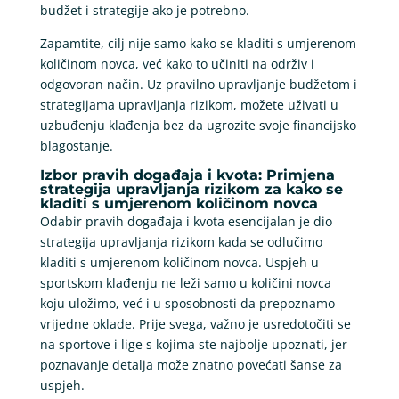
budžet i strategije ako je potrebno.
Zapamtite, cilj nije samo kako se kladiti s umjerenom
količinom novca, već kako to učiniti na održiv i
odgovoran način. Uz pravilno upravljanje budžetom i
strategijama upravljanja rizikom, možete uživati u
uzbuđenju klađenja bez da ugrozite svoje financijsko
blagostanje.
Izbor pravih događaja i kvota: Primjena
strategija upravljanja rizikom za kako se
kladiti s umjerenom količinom novca
Odabir pravih događaja i kvota esencijalan je dio
strategija upravljanja rizikom kada se odlučimo
kladiti s umjerenom količinom novca. Uspjeh u
sportskom klađenju ne leži samo u količini novca
koju uložimo, već i u sposobnosti da prepoznamo
vrijedne oklade. Prije svega, važno je usredotočiti se
na sportove i lige s kojima ste najbolje upoznati, jer
poznavanje detalja može znatno povećati šanse za
uspjeh.