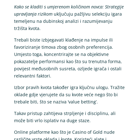
Kako se kladiti s umjerenom količinom novca: Strategije
upravljanja rizikom
uključuju pažljivu selekciju igara
temeljenu na dubinskoj analizi i razumijevanju
tržišta kvota.
Trebali biste izbjegavati klađenje na impulse ili
favoriziranje timova zbog osobnih preferencija.
Umjesto toga, koncentrirajte se na objektivne
pokazatelje performansi kao što su trenutna forma,
povijest međusobnih susreta, ozljede igrača i ostali
relevantni faktori.
Izbor pravih kvota također igra ključnu ulogu. Tražite
oklade gdje vjerujete da su kvote veće nego što bi
trebale biti, što se naziva ‘value betting’.
Takav pristup zahtijeva strpljenje i disciplinu, ali
može biti vrlo isplativ na duge staze.
Online platforme kao što je Casino of Gold nude
različite vrste oklada i kvote. Koristeći alate i