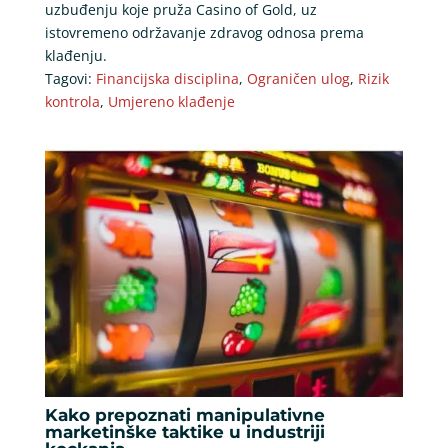
uzbuđenju koje pruža Casino of Gold, uz
istovremeno održavanje zdravog odnosa prema
klađenju.
Tagovi:
Financijska disciplina
,
Ograničen ulog
,
Rizik
kontrola
,
Umjereno klađenje
Kako prepoznati manipulativne
marketinške taktike u industriji