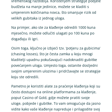
vremenskog razdoblja. Korištenjem strategije podjele
budžeta na manje jedinice, možete se kladiti s
umjerenim količinama novca, što smanjuje rizik od
velikih gubitaka iz jednog uloga.
Na primjer, ako ste za klađenje odredili 1000 kuna
mjesečno, možete odlučiti ulagati po 100 kuna po
događaju ili igri.
Osim toga, ključno je izbjeći tzv. ‘potjeru za gubicima’
(chasing losses), što je česta zamka u koju mnogi
kladitelji upadnu pokušavajući nadoknaditi gubitke
povećanjem uloga. Umjesto toga, ostanite dosljedni
svojim umjerenim ulozima i pridržavajte se strategije
koju ste odredili.
Pametno je koristiti alate za praćenje klađenja koji su
često dostupni na online platformama za klađenje,
poput Casino of Gold, gdje možete pratiti svoje
uloge, pobjede i gubitke. To vam omogućuje da jasno
vidite kako vaše klađenje napreduje i prilagodite svoj