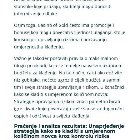
statistike koje pružaju, kladitelji mogu donositi
informiranije odluke.
Osim toga, Casino of Gold često ima promocije i
bonuse koji mogu povećati vrijednost ulaganja, što je
korisno pri upravljanju rizicima i održavanju
umjerenosti u klađenju.
Važno je također postaviti pravila o maksimalnom
ulogu po okladi, koja se temelje na vašem ukupnom
budžetu za klađenje. Na taj način, čak i ako doživite
niz gubitaka, nećete ugroziti cijeli budžet, a samim
tim i svoje strategije upravljanja rizikom. U konačnici,
kako se kladiti s umjerenom količinom novca:
Strategije upravljanja rizikom znači pametno birati
igre i kvote koje povećavaju vaše šanse za dugoročni
uspjeh i održivost u svijetu klađenja.
Praćenje i analiza rezultata: Unaprjeđenje
strategija kako se kladiti s umjerenom
količinom novca kroz kontrolu rizika