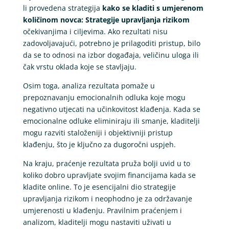
li provedena strategija
kako se kladiti s umjerenom
količinom novca: Strategije upravljanja rizikom
očekivanjima i ciljevima. Ako rezultati nisu
zadovoljavajući, potrebno je prilagoditi pristup, bilo
da se to odnosi na izbor događaja, veličinu uloga ili
čak vrstu oklada koje se stavljaju.
Osim toga, analiza rezultata pomaže u
prepoznavanju emocionalnih odluka koje mogu
negativno utjecati na učinkovitost klađenja. Kada se
emocionalne odluke eliminiraju ili smanje, kladitelji
mogu razviti staloženiji i objektivniji pristup
klađenju, što je ključno za dugoročni uspjeh.
Na kraju, praćenje rezultata pruža bolji uvid u to
koliko dobro upravljate svojim financijama kada se
kladite online. To je esencijalni dio strategije
upravljanja rizikom i neophodno je za održavanje
umjerenosti u klađenju. Pravilnim praćenjem i
analizom, kladitelji mogu nastaviti uživati u