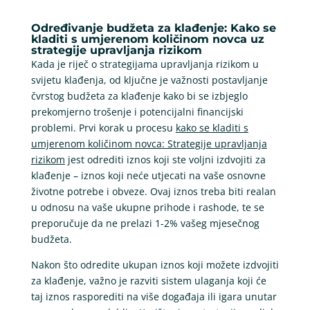
Određivanje budžeta za klađenje: Kako se
kladiti s umjerenom količinom novca uz
strategije upravljanja rizikom
Kada je riječ o strategijama upravljanja rizikom u
svijetu klađenja, od ključne je važnosti postavljanje
čvrstog budžeta za klađenje kako bi se izbjeglo
prekomjerno trošenje i potencijalni financijski
problemi. Prvi korak u procesu
kako se kladiti s
umjerenom količinom novca: Strategije upravljanja
rizikom
jest odrediti iznos koji ste voljni izdvojiti za
klađenje – iznos koji neće utjecati na vaše osnovne
životne potrebe i obveze. Ovaj iznos treba biti realan
u odnosu na vaše ukupne prihode i rashode, te se
preporučuje da ne prelazi 1-2% vašeg mjesečnog
budžeta.
Nakon što odredite ukupan iznos koji možete izdvojiti
za klađenje, važno je razviti sistem ulaganja koji će
taj iznos rasporediti na više događaja ili igara unutar