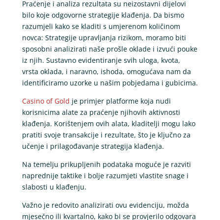
Praćenje i analiza rezultata su neizostavni dijelovi
bilo koje odgovorne strategije klađenja. Da bismo
razumjeli kako se kladiti s umjerenom količinom
novca: Strategije upravljanja rizikom, moramo biti
sposobni analizirati naše prošle oklade i izvući pouke
iz njih. Sustavno evidentiranje svih uloga, kvota,
vrsta oklada, i naravno, ishoda, omogućava nam da
identificiramo uzorke u našim pobjedama i gubicima.
Casino of Gold
je primjer platforme koja nudi
korisnicima alate za praćenje njihovih aktivnosti
klađenja. Korištenjem ovih alata, kladitelji mogu lako
pratiti svoje transakcije i rezultate, što je ključno za
učenje i prilagođavanje strategija klađenja.
Na temelju prikupljenih podataka moguće je razviti
naprednije taktike i bolje razumjeti vlastite snage i
slabosti u klađenju.
Važno je redovito analizirati ovu evidenciju, možda
mjesečno ili kvartalno, kako bi se provjerilo odgovara