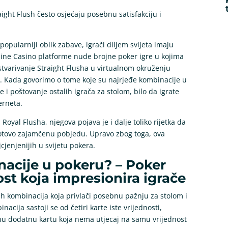
raight Flush često osjećaju posebnu satisfakciju i
opularniji oblik zabave, igrači diljem svijeta imaju
nline Casino platforme nude brojne poker igre u kojima
 ostvarivanje Straight Flusha u virtualnom okruženju
m. Kada govorimo o tome koje su najrjeđe kombinacije u
e i poštovanje ostalih igrača za stolom, bilo da igrate
erneta.
 Royal Flusha, njegova pojava je i dalje toliko rijetka da
 gotovo zajamčenu pobjedu. Upravo zbog toga, ova
cjenjenijih u svijetu pokera.
nacije u pokeru? – Poker
tkost koja impresionira igrače
nih kombinacija koja privlači posebnu pažnju za stolom i
nacija sastoji se od četiri karte iste vrijednosti,
jednu dodatnu kartu koja nema utjecaj na samu vrijednost