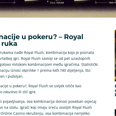
nacije u pokeru? – Royal
 ruka
 rukama nađe Royal Flush, kombinacija koja je poznata
rtaškoj igri. Royal Flush sastoji se od pet uzastopnih
ni gotovo mitskom kombinacijom među igračima. Statistički
aciju iznosi otprilike 1 prema 649.740 dijeljenja, što
jen i poželjan.
ije u pokeru?, Royal Flush se uvijek ističe kao
 iskustvo ili stil igre.
i pojavljivanja, ova kombinacija donosi poseban osjećaj
 na stolu. Igrači koji imaju sreću osvojiti Royal Flush
 Online Casino okruženju, ova kombinacija nerijetko