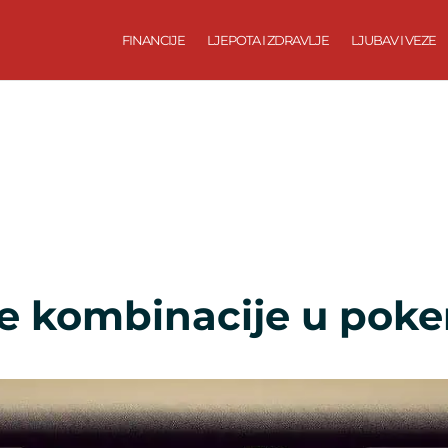
FINANCIJE
LJEPOTA I ZDRAVLJE
LJUBAV I VEZE
đe kombinacije u poke