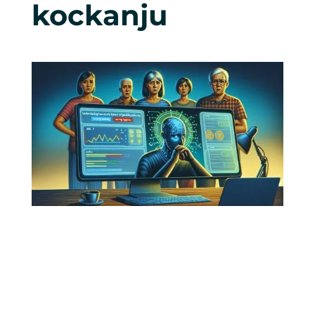
kockanju