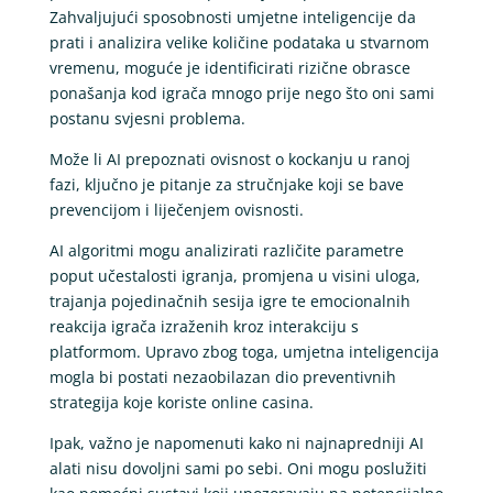
Zahvaljujući sposobnosti umjetne inteligencije da
prati i analizira velike količine podataka u stvarnom
vremenu, moguće je identificirati rizične obrasce
ponašanja kod igrača mnogo prije nego što oni sami
postanu svjesni problema.
Može li AI prepoznati ovisnost o kockanju u ranoj
fazi, ključno je pitanje za stručnjake koji se bave
prevencijom i liječenjem ovisnosti.
AI algoritmi mogu analizirati različite parametre
poput učestalosti igranja, promjena u visini uloga,
trajanja pojedinačnih sesija igre te emocionalnih
reakcija igrača izraženih kroz interakciju s
platformom. Upravo zbog toga, umjetna inteligencija
mogla bi postati nezaobilazan dio preventivnih
strategija koje koriste online casina.
Ipak, važno je napomenuti kako ni najnapredniji AI
alati nisu dovoljni sami po sebi. Oni mogu poslužiti