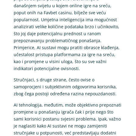
današnjem svijetu u kojem online igre na sreću,
poput onih na Favbet casinu, bilježe sve veću
popularnost. Umjetna inteligencija ima mogućnost
analizirati velike količine podataka brzo i učinkovito,
što joj daje potencijalnu prednost u ranom
prepoznavanju problematičnog ponašanja.
Primjerice, AI sustavi mogu pratiti obrasce klađenja,
učestalost pristupa platformama za igre na sreću,
kao i promjene u visini uloga, što su sve važni
indikatori potencijalne ovisnosti.
Stručnjaci, s druge strane, često ovise o
samoprocjeni i subjektivnim odgovorima korisnika,
zbog čega postoji određena razina nepouzdanosti.
AI tehnologija, međutim, može objektivno prepoznati
promjene u ponašanju igrača čak i prije nego što
sami korisnici postanu svjesni problema. Ipak, važno
je naglasiti kako AI sustavi ne mogu zamijeniti
stručnjake u potpunosti, već predstavljaju dodatni