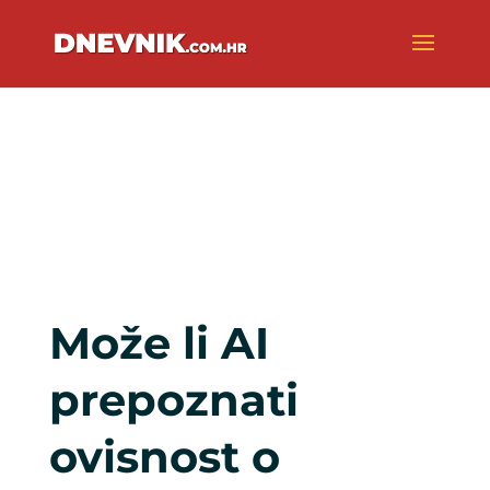
Može li AI
prepoznati
ovisnost o