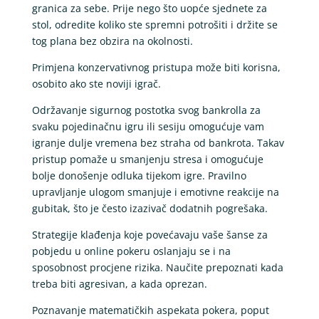
granica za sebe. Prije nego što uopće sjednete za
stol, odredite koliko ste spremni potrošiti i držite se
tog plana bez obzira na okolnosti.
Primjena konzervativnog pristupa može biti korisna,
osobito ako ste noviji igrač.
Održavanje sigurnog postotka svog bankrolla za
svaku pojedinačnu igru ili sesiju omogućuje vam
igranje dulje vremena bez straha od bankrota. Takav
pristup pomaže u smanjenju stresa i omogućuje
bolje donošenje odluka tijekom igre. Pravilno
upravljanje ulogom smanjuje i emotivne reakcije na
gubitak, što je često izazivač dodatnih pogrešaka.
Strategije klađenja koje povećavaju vaše šanse za
pobjedu u online pokeru oslanjaju se i na
sposobnost procjene rizika. Naučite prepoznati kada
treba biti agresivan, a kada oprezan.
Poznavanje matematičkih aspekata pokera, poput