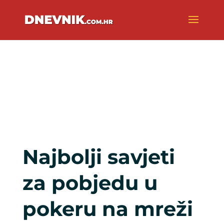
Najbolji savjeti
za pobjedu u
pokeru na mreži