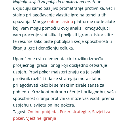
Najbolji savjeti za pobjedu u pokeru na mreži
ne
uključuju samo pažljivo promatranje protivnika, već i
stalno prilagođavanje vlastite igre na temelju tih
opažanja. Mnoge
online casino
platforme nude alate
koji vam mogu pomoći u ovoj analizi, omogućujući
vam praćenje statistika i povijesti igranja. Iskoristite
te resurse kako biste poboljšali svoje sposobnosti u
čitanju igre i donošenju odluka.
Upamćenje ovih elemenata čini razliku između
prosječnog igrača i onog koji dosljedno ostvaruje
uspjeh. Pravi poker majstori znaju da je svaki
protivnik različit i da se strategija mora stalno
prilagođavati kako bi se maksimizirale šanse za
pobjedu. Kroz kontinuirano učenje i prilagodbu, vaša
sposobnost čitanja protivnika može vas voditi prema
uspjehu u svijetu online pokera.
Tagovi:
Online pobjeda
,
Poker strategije
,
Savjeti za
poker
,
Vještine igranja