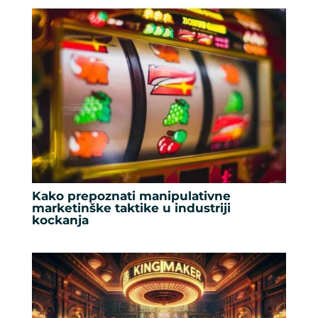
Kako prepoznati manipulativne
marketinške taktike u industriji
kockanja