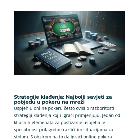
Strategije klađenja: Najbolji savjeti za
pobjedu u pokeru na mreži
Uspjeh u online pokeru često ovisi o razboritosti i
strategiji klađenja koju igrači primjenjuju. Jedan od
ključnih elemenata za postizanje uspjeha je
sposobnost prilagodbe različitim situacijama za
stolom. S obzirom na to da igrači online pokera