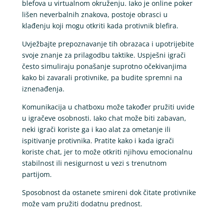
blefova u virtualnom okruženju. Iako je online poker
lišen neverbalnih znakova, postoje obrasci u
klađenju koji mogu otkriti kada protivnik blefira.
Uvježbajte prepoznavanje tih obrazaca i upotrijebite
svoje znanje za prilagodbu taktike. Uspješni igrači
često simuliraju ponašanje suprotno očekivanjima
kako bi zavarali protivnike, pa budite spremni na
iznenađenja.
Komunikacija u chatboxu može također pružiti uvide
u igračeve osobnosti. Iako chat može biti zabavan,
neki igrači koriste ga i kao alat za ometanje ili
ispitivanje protivnika. Pratite kako i kada igrači
koriste chat, jer to može otkriti njihovu emocionalnu
stabilnost ili nesigurnost u vezi s trenutnom
partijom.
Sposobnost da ostanete smireni dok čitate protivnike
može vam pružiti dodatnu prednost.