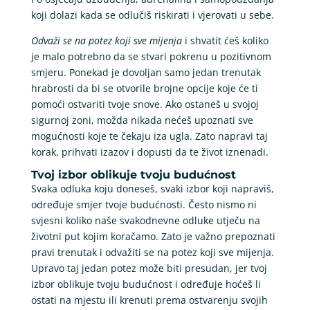
koji dolazi kada se odlučiš riskirati i vjerovati u sebe.
Odvaži se na potez koji sve mijenja
i shvatit ćeš koliko
je malo potrebno da se stvari pokrenu u pozitivnom
smjeru. Ponekad je dovoljan samo jedan trenutak
hrabrosti da bi se otvorile brojne opcije koje će ti
pomoći ostvariti tvoje snove. Ako ostaneš u svojoj
sigurnoj zoni, možda nikada nećeš upoznati sve
mogućnosti koje te čekaju iza ugla. Zato napravi taj
korak, prihvati izazov i dopusti da te život iznenadi.
Tvoj izbor oblikuje tvoju budućnost
Svaka odluka koju doneseš, svaki izbor koji napraviš,
određuje smjer tvoje budućnosti. Često nismo ni
svjesni koliko naše svakodnevne odluke utječu na
životni put kojim koračamo. Zato je važno prepoznati
pravi trenutak i odvažiti se na potez koji sve mijenja.
Upravo taj jedan potez može biti presudan, jer tvoj
izbor oblikuje tvoju budućnost i određuje hoćeš li
ostati na mjestu ili krenuti prema ostvarenju svojih