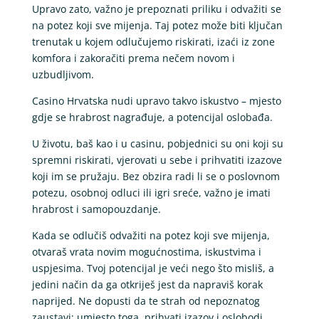
Upravo zato, važno je prepoznati priliku i odvažiti se
na potez koji sve mijenja. Taj potez može biti ključan
trenutak u kojem odlučujemo riskirati, izaći iz zone
komfora i zakoračiti prema nečem novom i
uzbudljivom.
Casino Hrvatska nudi upravo takvo iskustvo – mjesto
gdje se hrabrost nagrađuje, a potencijal oslobađa.
U životu, baš kao i u casinu, pobjednici su oni koji su
spremni riskirati, vjerovati u sebe i prihvatiti izazove
koji im se pružaju. Bez obzira radi li se o poslovnom
potezu, osobnoj odluci ili igri sreće, važno je imati
hrabrost i samopouzdanje.
Kada se odlučiš odvažiti na potez koji sve mijenja,
otvaraš vrata novim mogućnostima, iskustvima i
uspjesima. Tvoj potencijal je veći nego što misliš, a
jedini način da ga otkriješ jest da napraviš korak
naprijed. Ne dopusti da te strah od nepoznatog
zaustavi; umjesto toga, prihvati izazov i oslobodi