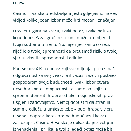
ciljeva.
Casino Hrvatska predstavlja mjesto gdje jasno možeš
vidjeti koliko jedan izbor može biti moćan i značajan.
U svijetu igara na sreću, svaki potez, svaka odluka
koju doneseš za igraćim stolom, može promijeniti
tvoju sudbinu u trenu. No, nije riječ samo o sreći;
riječ je o tvojoj spremnosti da preuzmeš rizik, o tvojoj
vjeri u vlastite sposobnosti i odluke.
Kad se odvažiš na potez koji sve mijenja, preuzimaš
odgovornost za svoj život, prihvaćaš izazov i postaješ
gospodarom svoje budućnosti. Svaki izbor otvara
nove horizonte i mogućnosti, a samo oni koji su
spremni donositi hrabre odluke mogu iskusiti pravi
uspjeh i zadovoljstvo. Nemoj dopustiti da strah ili
sumnja odlučuju umjesto tebe – budi hrabar, vjeruj
u sebe i napravi korak prema budućnosti kakvu
zaslužuješ. Casino Hrvatska je dokaz da je život pun
iznenađenja i prilika, a tvoj sljedeći potez može biti