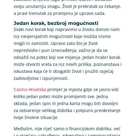
svoju unutarnju snagu. Život je prekratak za čekanje,
a pravi trenutak za promjenu je upravo sada.
Jedan korak, bezbroj mogućnosti
Svaki novi korak koji napravimo u životu donosi nam
niz nevjerojatnih mogućnosti koje možda nismo
mogli ni zamisliti. Upravo zato što je život
nepredvidiv i pun iznenađenja, važno je da se
odvažiš na potez koji sve mijenja. Jedan hrabri korak
može otvoriti vrata za niz novih prilika, poznanstava i
iskustava koja će ti obogatiti život i pružiti osjećaj
zadovoljstva i ispunjenosti.
Casino Hrvatska
primjer je mjesta gdje se jasno vidi
koliko jedan potez može promijeniti sve. Jedna
oklada, jedan spin ili jedna karta mogu biti dovoljni
za ostvarenje velikog dobitka i potpuno preokretanje
tvoje životne situacije.
Međutim, nije riječ samo o financijskom dobitku, već
i o osjećaju uzbuđenja, adrenalina i samopouzdanja