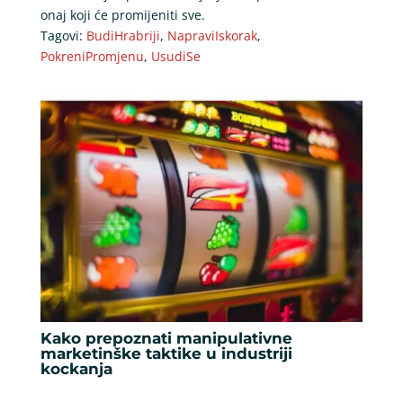
onaj koji će promijeniti sve.
Tagovi:
BudiHrabriji
,
NapraviIskorak
,
PokreniPromjenu
,
UsudiSe
Kako prepoznati manipulativne
marketinške taktike u industriji
kockanja