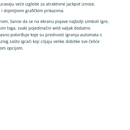
guravaju veće izglede za atraktivne jackpot iznose,
e i dojmljivim grafičkim prikazima.
nom, šanse da se na ekranu pojave najbolji simboli igre,
sim toga, svaki pojedinačni wild valjak dodatno
asno potvrđuje koje su prednosti igranja automata s
log zašto igrači koji ciljaju velike dobitke sve češće
nom opcijom.