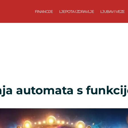
FINANCIJE
LJEPOTA I ZDRAVLJE
LJUBAV I VEZE
nja automata s funkci