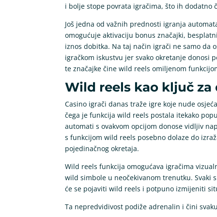
i bolje stope povrata igračima, što ih dodatno
Još jedna od važnih prednosti igranja automata 
omogućuje aktivaciju bonus značajki, besplatni
iznos dobitka. Na taj način igrači ne samo da o
igračkom iskustvu jer svako okretanje donosi 
te značajke čine wild reels omiljenom funkcij
Wild reels kao ključ za
Casino igrači danas traže igre koje nude osje
čega je funkcija wild reels postala itekako pop
automati s ovakvom opcijom donose vidljiv nap
s funkcijom wild reels posebno dolaze do izraž
pojedinačnog okretaja.
Wild reels funkcija omogućava igračima vizualno
wild simbole u neočekivanom trenutku. Svaki s
će se pojaviti wild reels i potpuno izmijeniti si
Ta nepredvidivost podiže adrenalin i čini svak