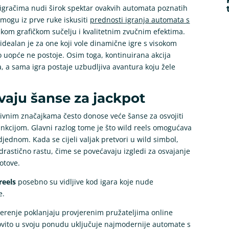
 igračima nudi širok spektar ovakvih automata poznatih
 mogu iz prve ruke iskusiti
prednosti igranja automata s
skom grafičkom sučelju i kvalitetnim zvučnim efektima.
i idealan je za one koji vole dinamične igre s visokom
 uopće ne postoje. Osim toga, kontinuirana akcija
a, a sama igra postaje uzbudljiva avantura koju žele
vaju šanse za jackpot
tivnim značajkama često donose veće šanse za osvojiti
s funkcijom. Glavni razlog tome je što wild reels omogućava
jednom. Kada se cijeli valjak pretvori u wild simbol,
drastično rastu, čime se povećavaju izgledi za osvajanje
potove.
reels
posebno su vidljive kod igara koje nude
e.
vjerenje poklanjaju provjerenim pružateljima online
dovito u svoju ponudu uključuje najmodernije automate s