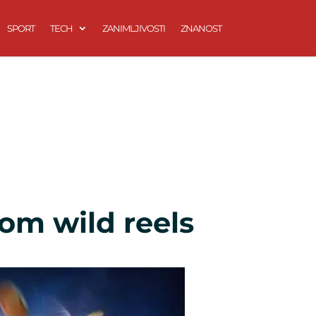
SPORT
TECH
ZANIMLJIVOSTI
ZNANOST
jom wild reels