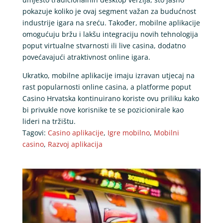
pokazuje koliko je ovaj segment važan za budućnost
industrije igara na sreću. Također, mobilne aplikacije
omogućuju bržu i lakšu integraciju novih tehnologija
poput virtualne stvarnosti ili live casina, dodatno
povećavajući atraktivnost online igara.
Ukratko, mobilne aplikacije imaju izravan utjecaj na
rast popularnosti online casina, a platforme poput
Casino Hrvatska kontinuirano koriste ovu priliku kako
bi privukle nove korisnike te se pozicionirale kao
lideri na tržištu.
Tagovi:
Casino aplikacije
,
Igre mobilno
,
Mobilni
casino
,
Razvoj aplikacija