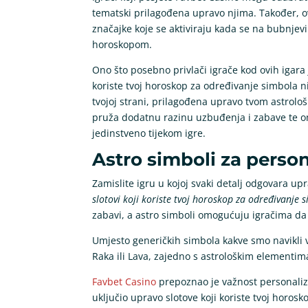
tematski prilagođena upravo njima. Također, o
značajke koje se aktiviraju kada se na bubnje
horoskopom.
Ono što posebno privlači igrače kod ovih igara 
koriste tvoj horoskop za određivanje simbola ni
tvojoj strani, prilagođena upravo tvom astrolo
pruža dodatnu razinu uzbuđenja i zabave te o
jedinstveno tijekom igre.
Astro simboli za person
Zamislite igru u kojoj svaki detalj odgovara 
slotovi koji koriste tvoj horoskop za određivanje 
zabavi, a astro simboli omogućuju igračima da
Umjesto generičkih simbola kakve smo navikli v
Raka ili Lava, zajedno s astrološkim elementim
Favbet Casino
prepoznao je važnost personaliz
uključio upravo slotove koji koriste tvoj horo