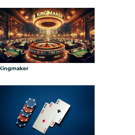
Kingmaker