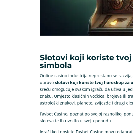
Slotovi koji koriste tv
simbola
Online casino industrija neprestano se razvija,
upravo
slotovi koji koriste tvoj horoskop za
sreću omogućuje svakom igraču da uživa u je
znaku. Umjesto klasičnih voćkica, brojeva ili 
astrološki znakovi, planete, zvijezde i drugi 
Favbet Casino, poznat po svojoj raznolikoj po
slotova te ih uvrstio u svoju ponudu.
Igrači koji posjete Favbet Casino mogu odabrati 