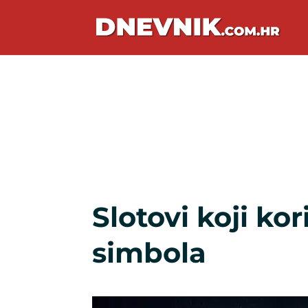
Slotovi koji ko
simbola