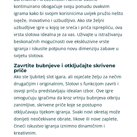
kontinuirano obogaćuje svoju ponudu ovakvim
igrama kako bi svojim korisnicima uvijek pružio nešto
svježe, inovativno i uzbudljivo. Ako ste željni
uzbudljive igre u kojoj se sreća i priča isprepliću, ova
vrsta slotova idealna je za vas. Uživajte u istraživanju
beskonačnih mogućnosti ove ekskluzivne vrste
igranja i iskusite potpuno novu dimenziju zabave u
svijetu slotova.
Zavrtite bubnjeve i otključajte skrivene
priče
Ako ste ljubitelj slot igara, ali osjećate želju za nečim
drugačijim i originalnim, Slotovi s funkcijom zavrti i
osvoji priču predstavljaju idealan izbor. Ove igre
omogućuju igračima da kroz vrtnju bubnjeva otkriju
zanimljive, skrivene priče koje se postupno
otključavaju tijekom igranja. Svaki novi okretaj može
donijeti neočekivane obrate, likove ili nove zaplete,
čineći iskustvo igranja iznimno dinamičnim i
kreativnim.