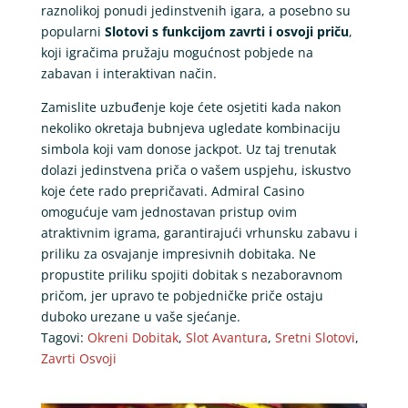
raznolikoj ponudi jedinstvenih igara, a posebno su
popularni
Slotovi s funkcijom zavrti i osvoji priču
,
koji igračima pružaju mogućnost pobjede na
zabavan i interaktivan način.
Zamislite uzbuđenje koje ćete osjetiti kada nakon
nekoliko okretaja bubnjeva ugledate kombinaciju
simbola koji vam donose jackpot. Uz taj trenutak
dolazi jedinstvena priča o vašem uspjehu, iskustvo
koje ćete rado prepričavati. Admiral Casino
omogućuje vam jednostavan pristup ovim
atraktivnim igrama, garantirajući vrhunsku zabavu i
priliku za osvajanje impresivnih dobitaka. Ne
propustite priliku spojiti dobitak s nezaboravnom
pričom, jer upravo te pobjedničke priče ostaju
duboko urezane u vaše sjećanje.
Tagovi:
Okreni Dobitak
,
Slot Avantura
,
Sretni Slotovi
,
Zavrti Osvoji