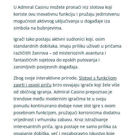
U Admiral Casinu možete pronaći niz slotova koji
koriste ovu inovativnu funkciju i pružaju jedinstvenu
mogućnost aktivnog uključivanja u događaje iza
simbola na bubnjevima.
Igrači tako postaju aktivni sudionici koji, osim
standardnih dobitaka, imaju priliku uživati u pričama
različitih žanrova – od misterioznih avantura i
fantastičnih svjetova do epskih putovanja i
zanimljivih povijesnih događaja.
Zbog svoje interaktivne prirode,
Slotovi s funkcijom
zavrti i osvoji priču
brzo osvajaju igrače koji žele više
od običnog igranja. Admiral Casino prepoznao je
trendove među modernim igračima te u svoju
ponudu kontinuirano dodaje nove slot igre s ovom
posebnom funkcijom, pružajući korisnicima dodatnu
vrijednost i vrhunsku zabavu. Kroz istraživanje
interesantnih priča, igra postaje ne samo prilika za
osvajanje dobitka, već i nezaboravno iskustvo koje