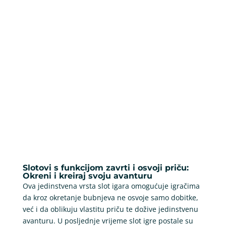
Slotovi s funkcijom zavrti i osvoji priču:
Okreni i kreiraj svoju avanturu
Ova jedinstvena vrsta slot igara omogućuje igračima
da kroz okretanje bubnjeva ne osvoje samo dobitke,
već i da oblikuju vlastitu priču te dožive jedinstvenu
avanturu. U posljednje vrijeme slot igre postale su