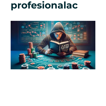
profesionalac