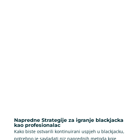
Napredne Strategije za igranje blackjacka
kao profesionalac
Kako biste ostvarili kontinuirani uspjeh u blackjacku,
potrebno je savladati niz naprednih metoda koje