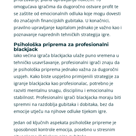
omogućava igračima da dugoročno ostvare profit te
se zaštite od emocionalnih odluka koje mogu dovesti
do značajnih financijskih gubitaka. U konačnici,
pravilno upravljanje kapitalom jednako je važno kao i
poznavanje naprednih tehničkih strategija igre.
Psihološka priprema za profesionalni
blackjack
Iako većina igrača blackjacka ulaže puno vremena u
tehničko usavršavanje, profesionalni igrači znaju da
je psihološka priprema jednako važna za dugoročni
uspjeh. Kako biste uspješno primijenili strategije za
igranje blackjacka kao profesionalac, potrebno je
razviti mentalnu snagu, disciplinu i emocionalnu
stabilnost. Profesionalni igrači blackjacka moraju biti
spremni na razdoblja gubitaka i dobitaka, bez da
emocije utječu na njihove odluke tijekom igre.
Jedan od ključnih aspekata psihološke pripreme je
sposobnost kontrole emocija, posebno u stresnim