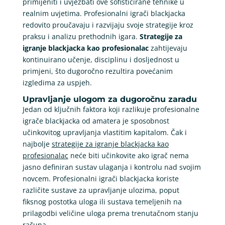
primijeniti i uvježbati ove sofisticirane tehnike u
realnim uvjetima. Profesionalni igrači blackjacka
redovito proučavaju i razvijaju svoje strategije kroz
praksu i analizu prethodnih igara.
Strategije za
igranje blackjacka kao profesionalac
zahtijevaju
kontinuirano učenje, disciplinu i dosljednost u
primjeni, što dugoročno rezultira povećanim
izgledima za uspjeh.
Upravljanje ulogom za dugoročnu zaradu
Jedan od ključnih faktora koji razlikuje profesionalne
igrače blackjacka od amatera je sposobnost
učinkovitog upravljanja vlastitim kapitalom. Čak i
najbolje
strategije za igranje blackjacka kao
profesionalac
neće biti učinkovite ako igrač nema
jasno definiran sustav ulaganja i kontrolu nad svojim
novcem. Profesionalni igrači blackjacka koriste
različite sustave za upravljanje ulozima, poput
fiksnog postotka uloga ili sustava temeljenih na
prilagodbi veličine uloga prema trenutačnom stanju
računa.