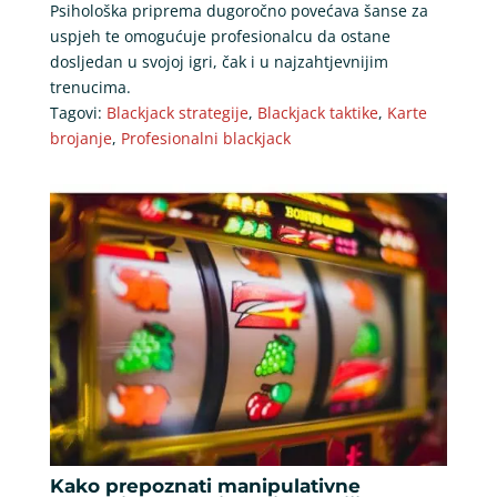
Psihološka priprema dugoročno povećava šanse za
uspjeh te omogućuje profesionalcu da ostane
dosljedan u svojoj igri, čak i u najzahtjevnijim
trenucima.
Tagovi:
Blackjack strategije
,
Blackjack taktike
,
Karte
brojanje
,
Profesionalni blackjack
Kako prepoznati manipulativne