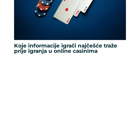
Koje informacije igrači najčešće traže
prije igranja u online casinima