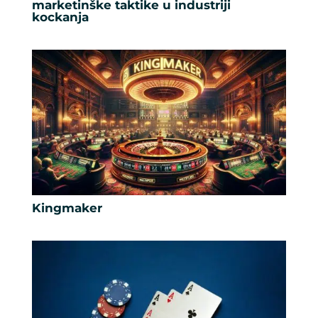
marketinške taktike u industriji
kockanja
Kingmaker