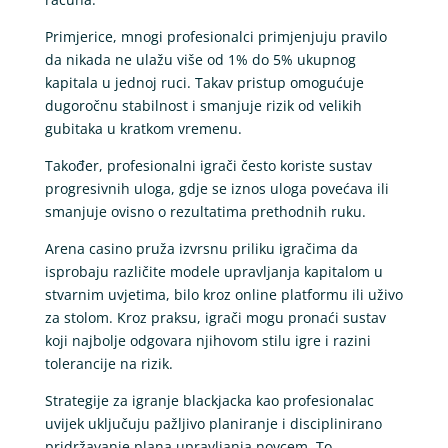
Primjerice, mnogi profesionalci primjenjuju pravilo
da nikada ne ulažu više od 1% do 5% ukupnog
kapitala u jednoj ruci. Takav pristup omogućuje
dugoročnu stabilnost i smanjuje rizik od velikih
gubitaka u kratkom vremenu.
Također, profesionalni igrači često koriste sustav
progresivnih uloga, gdje se iznos uloga povećava ili
smanjuje ovisno o rezultatima prethodnih ruku.
Arena casino pruža izvrsnu priliku igračima da
isprobaju različite modele upravljanja kapitalom u
stvarnim uvjetima, bilo kroz online platformu ili uživo
za stolom. Kroz praksu, igrači mogu pronaći sustav
koji najbolje odgovara njihovom stilu igre i razini
tolerancije na rizik.
Strategije za igranje blackjacka kao profesionalac
uvijek uključuju pažljivo planiranje i disciplinirano
pridržavanje plana upravljanja novcem. To