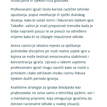
situacijama ili tijekom niza gubitaka.
Profesionalni igrači često koriste različite tehnike
opuštanja, poput meditacije ili vježbi dubokog
disanja, kako bi ostali mirni i fokusirani tijekom igre.
Također, važno je znati prepoznati trenutke kada je
bolje napraviti pauzu te se povući na određeno
vrijeme kako bi se izbjegle impulzivne odluke.
Arena casino je idealno mjesto za vježbanje
psihološke discipline jer nudi realne uvjete igre u
kojima se može testirati emocionalna stabilnost i
koncentracija igrača. Upravo u takvim uvjetima
profesionalni igrači mogu naučiti kako se nositi s
pritiskom i kako održavati visoku razinu fokusa
tijekom dužih perioda igranja.
Kvalitetne
strategije za igranje blackjacka kao
profesionalac
ne ovise samo o tehničkoj vještini, već i
o mentalnoj pripremi, koja omogućuje igračima da
donose racionalne odluke u svakoj situaciji.