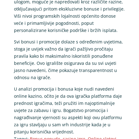
ulogom, moguće je napredovati kroz različite razine,
otključavajući pritom ekskluzivne bonuse i privilegije.
Viši nivoi programskih lojalnosti općenito donose
veće i primamljivije pogodnosti, poput
personalizirane korisničke podrške i bržih isplata.
Svi bonusi i promocije dolaze s određenim uvjetima,
stoga je uvijek važno da igrači pažljivo pročitaju
pravila kako bi maksimalno iskoristili ponuđene
beneficije. Ovo igralište osigurava da su svi uvjeti
jasno navedeni, čime pokazuje transparentnost u
odnosu na igrače.
U analizi promocija i bonusa koje nudi navedeni
online kazino, očito je da ova igračka platforma daje
prednost igračima, teži pružiti im najoptimalnije
uvjete za zabavu i igru. Bogatstvo promocija i
nagrađivanje vjernosti su aspekti koji ovu platformu
za igru stavljaju u sam vrh industrije kada je u
pitanju korisnička vrijednost.
Tagovi:
Bonus ponude
,
casino igre
,
Online slotovi
,