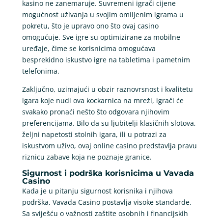
kasino ne zanemaruje. Suvremeni igrači cijene
mogućnost uživanja u svojim omiljenim igrama u
pokretu, što je upravo ono što ovaj casino
omogućuje. Sve igre su optimizirane za mobilne
uređaje, čime se korisnicima omogućava
besprekidno iskustvo igre na tabletima i pametnim
telefonima.
Zaključno, uzimajući u obzir raznovrsnost i kvalitetu
igara koje nudi ova kockarnica na mreži, igrači će
svakako pronaći nešto što odgovara njihovim
preferencijama. Bilo da su ljubitelji klasičnih slotova,
željni napetosti stolnih igara, ili u potrazi za
iskustvom uživo, ovaj online casino predstavlja pravu
riznicu zabave koja ne poznaje granice.
Sigurnost i podrška korisnicima u Vavada
Casino
Kada je u pitanju sigurnost korisnika i njihova
podrška, Vavada Casino postavlja visoke standarde.
Sa sviješću o važnosti zaštite osobnih i financijskih