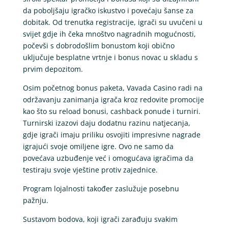
da poboljšaju igračko iskustvo i povećaju šanse za
dobitak. Od trenutka registracije, igrači su uvučeni u
svijet gdje ih čeka mnoštvo nagradnih mogućnosti,
počevši s dobrodošlim bonustom koji obično
uključuje besplatne vrtnje i bonus novac u skladu s
prvim depozitom.
Osim početnog bonus paketa, Vavada Casino radi na
održavanju zanimanja igrača kroz redovite promocije
kao što su reload bonusi, cashback ponude i turniri.
Turnirski izazovi daju dodatnu razinu natjecanja,
gdje igrači imaju priliku osvojiti impresivne nagrade
igrajući svoje omiljene igre. Ovo ne samo da
povećava uzbuđenje već i omogućava igračima da
testiraju svoje vještine protiv zajednice.
Program lojalnosti također zaslužuje posebnu
pažnju.
Sustavom bodova, koji igrači zarađuju svakim