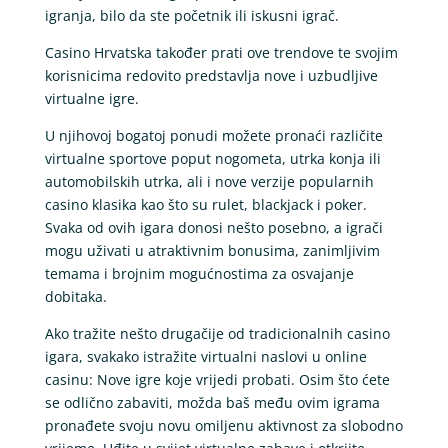
igranja, bilo da ste početnik ili iskusni igrač.
Casino Hrvatska također prati ove trendove te svojim
korisnicima redovito predstavlja nove i uzbudljive
virtualne igre.
U njihovoj bogatoj ponudi možete pronaći različite
virtualne sportove poput nogometa, utrka konja ili
automobilskih utrka, ali i nove verzije popularnih
casino klasika kao što su rulet, blackjack i poker.
Svaka od ovih igara donosi nešto posebno, a igrači
mogu uživati u atraktivnim bonusima, zanimljivim
temama i brojnim mogućnostima za osvajanje
dobitaka.
Ako tražite nešto drugačije od tradicionalnih casino
igara, svakako istražite virtualni naslovi u online
casinu: Nove igre koje vrijedi probati. Osim što ćete
se odlično zabaviti, možda baš među ovim igrama
pronađete svoju novu omiljenu aktivnost za slobodno