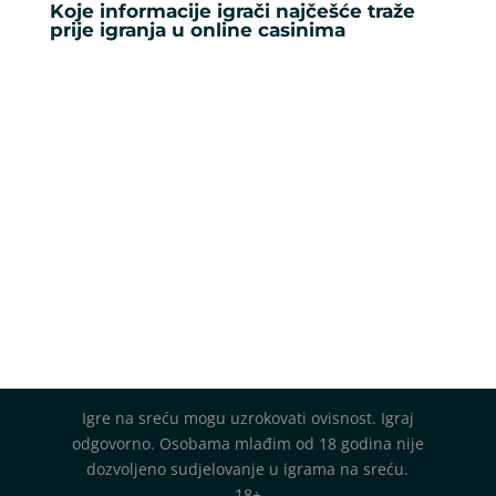
Koje informacije igrači najčešće traže
prije igranja u online casinima
Igre na sreću mogu uzrokovati ovisnost. Igraj
odgovorno. Osobama mlađim od 18 godina nije
dozvoljeno sudjelovanje u igrama na sreću.
18+