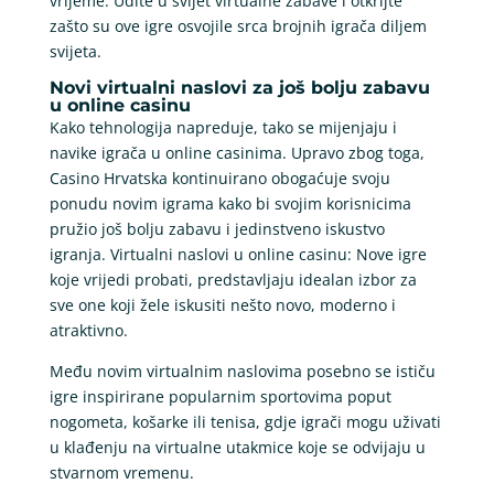
vrijeme. Uđite u svijet virtualne zabave i otkrijte
zašto su ove igre osvojile srca brojnih igrača diljem
svijeta.
Novi virtualni naslovi za još bolju zabavu
u online casinu
Kako tehnologija napreduje, tako se mijenjaju i
navike igrača u online casinima. Upravo zbog toga,
Casino Hrvatska kontinuirano obogaćuje svoju
ponudu novim igrama kako bi svojim korisnicima
pružio još bolju zabavu i jedinstveno iskustvo
igranja. Virtualni naslovi u online casinu: Nove igre
koje vrijedi probati, predstavljaju idealan izbor za
sve one koji žele iskusiti nešto novo, moderno i
atraktivno.
Među novim virtualnim naslovima posebno se ističu
igre inspirirane popularnim sportovima poput
nogometa, košarke ili tenisa, gdje igrači mogu uživati
u klađenju na virtualne utakmice koje se odvijaju u
stvarnom vremenu.