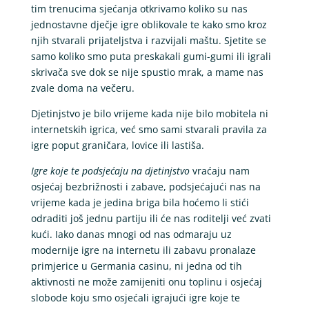
tim trenucima sjećanja otkrivamo koliko su nas
jednostavne dječje igre oblikovale te kako smo kroz
njih stvarali prijateljstva i razvijali maštu. Sjetite se
samo koliko smo puta preskakali gumi-gumi ili igrali
skrivača sve dok se nije spustio mrak, a mame nas
zvale doma na večeru.
Djetinjstvo je bilo vrijeme kada nije bilo mobitela ni
internetskih igrica, već smo sami stvarali pravila za
igre poput graničara, lovice ili lastiša.
Igre koje te podsjećaju na djetinjstvo
vraćaju nam
osjećaj bezbrižnosti i zabave, podsjećajući nas na
vrijeme kada je jedina briga bila hoćemo li stići
odraditi još jednu partiju ili će nas roditelji već zvati
kući. Iako danas mnogi od nas odmaraju uz
modernije igre na internetu ili zabavu pronalaze
primjerice u Germania casinu, ni jedna od tih
aktivnosti ne može zamijeniti onu toplinu i osjećaj
slobode koju smo osjećali igrajući igre koje te