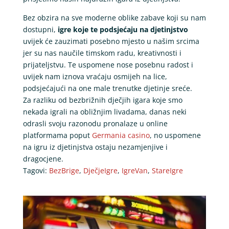
Bez obzira na sve moderne oblike zabave koji su nam
dostupni,
igre koje te podsjećaju na djetinjstvo
uvijek će zauzimati posebno mjesto u našim srcima
jer su nas naučile timskom radu, kreativnosti i
prijateljstvu. Te uspomene nose posebnu radost i
uvijek nam iznova vraćaju osmijeh na lice,
podsjećajući na one male trenutke djetinje sreće.
Za razliku od bezbrižnih dječjih igara koje smo
nekada igrali na obližnjim livadama, danas neki
odrasli svoju razonodu pronalaze u online
platformama poput
Germania casino
, no uspomene
na igru iz djetinjstva ostaju nezamjenjive i
dragocjene.
Tagovi:
BezBrige
,
DječjeIgre
,
IgreVan
,
StareIgre