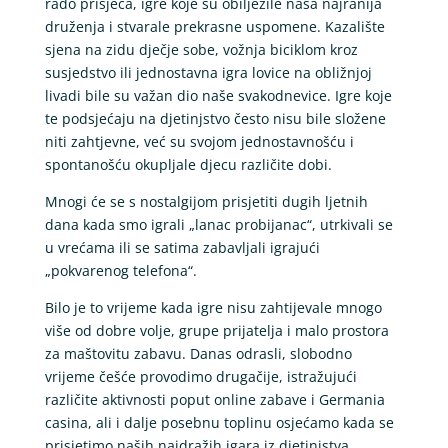
rado prisjeća, igre koje su obilježile naša najranija
druženja i stvarale prekrasne uspomene. Kazalište
sjena na zidu dječje sobe, vožnja biciklom kroz
susjedstvo ili jednostavna igra lovice na obližnjoj
livadi bile su važan dio naše svakodnevice. Igre koje
te podsjećaju na djetinjstvo često nisu bile složene
niti zahtjevne, već su svojom jednostavnošću i
spontanošću okupljale djecu različite dobi.
Mnogi će se s nostalgijom prisjetiti dugih ljetnih
dana kada smo igrali „lanac probijanac“, utrkivali se
u vrećama ili se satima zabavljali igrajući
„pokvarenog telefona“.
Bilo je to vrijeme kada igre nisu zahtijevale mnogo
više od dobre volje, grupe prijatelja i malo prostora
za maštovitu zabavu. Danas odrasli, slobodno
vrijeme češće provodimo drugačije, istražujući
različite aktivnosti poput online zabave i Germania
casina, ali i dalje posebnu toplinu osjećamo kada se
prisjetimo naših najdražih igara iz djetinjstva.