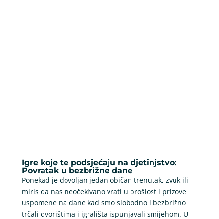
Igre koje te podsjećaju na djetinjstvo:
Povratak u bezbrižne dane
Ponekad je dovoljan jedan običan trenutak, zvuk ili
miris da nas neočekivano vrati u prošlost i prizove
uspomene na dane kad smo slobodno i bezbrižno
trčali dvorištima i igrališta ispunjavali smijehom. U