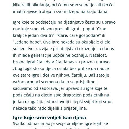
klikera ili pikulanja, pri čemu smo se natjecali tko će
imati najviše trofeja u svom džepu na kraju dana.
Igre koje te podsjećaju na djetinjstvo
često su upravo
one koje smo odavno prestali igrati, poput “Crne
kraljice jedan-dva-tri”, “Care, care gospodare” ili
“Ledene babe”. Ove igre nekada su okupljale cijelo
susjedstvo, razvijale prijateljstvo i druženje, a danas
ih mlađe generacije uopće ne poznaju. Nažalost,
brojna igrališta i dvorišta danas su prazna upravo
zbog toga što su djeca ostala bez prilike da nauče
ove stare igre i dožive njihovu čaroliju. Baš zato je
važno pronaći vremena da ih se prisjetimo i
sačuvamo od zaborava, jer upravo su igre koje te
podsjećaju na djetinjstvo dragocjen podsjetnik na
jedan drugačiji, jednostavniji i ljepši svijet koji smo
nekada tako rado dijelili s prijateljima.
Igre koje smo voljeli kao djeca
Svatko od nas imao je svoje omiljene igre kojih se