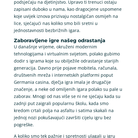
podsjećaju na djetinjstvo. Upravo ti trenuci ostaju
zapisani duboko u nama, kao dragocjene uspomene
koje uvijek iznova prizivaju nostalgičan osmijeh na
lice, sjećajući nas koliko smo bili sretni u
jednostavnosti bezbrižnih igara.
Zaboravljene igre našeg odrastanja
U današnje vrijeme, okruženi modernim
tehnologijama i virtualnim svijetom, polako gubimo
dodir s igrama koje su obilježile odrastanje starijih
generacija. Davno prije pojave mobitela, računala,
društvenih mreža i internetskih platformi poput
Germania casina, dječja igra imala je drugačije
značenje, a neke od omiljenih igara polako su pale u
zaborav. Mnogi od nas više se ni ne sjećaju kada su
zadnji put zaigrali popularnu školu, kada smo
kredom crtali polja na asfaltu i satima skakali na
jednoj nozi pokušavajući završiti cijelu igru bez
pogreške.
A koliko smo tek pažnje i spretnosti ulagali u igru