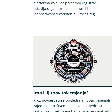
platforma koja već pri samoj registraciji
ostavlja dojam profesionalnosti i
jednostavnosti korištenja. Proces reg
Ima li ljubav rok trajanja?
Kroz povijest su se pogledi na ljubav mijenjali
zajedno s društvom i njegovim vrijednostima.
Dok su se u nekim epohama osjećaji smatrali