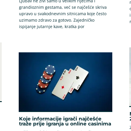
Ljubav ne živi samo u velikim riječima i
grandioznim gestama, već se najčešće skriva
upravo u svakodnevnim sitnicama koje često
uzimamo zdravo za gotovo. Zajedničko
ispijanje jutarnje kave, kratka por
Koje informacije igrači najčešće
traže prije igranja u online casinima