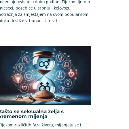
mijenjaju ovisno o dobu godine. Tijekom ljetnih
mjeseci, posebice u srpnju i kolovozu,
potražnja za smještajem na ovom popularnom
otoku dostiže vrhunac. U to vri
Zašto se seksualna želja s
vremenom mijenja
Tijekom različitih faza života, mijenjaju se i