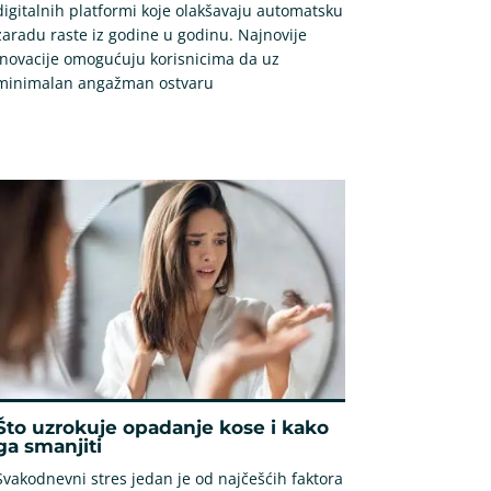
digitalnih platformi koje olakšavaju automatsku
zaradu raste iz godine u godinu. Najnovije
inovacije omogućuju korisnicima da uz
minimalan angažman ostvaru
Što uzrokuje opadanje kose i kako
ga smanjiti
Svakodnevni stres jedan je od najčešćih faktora