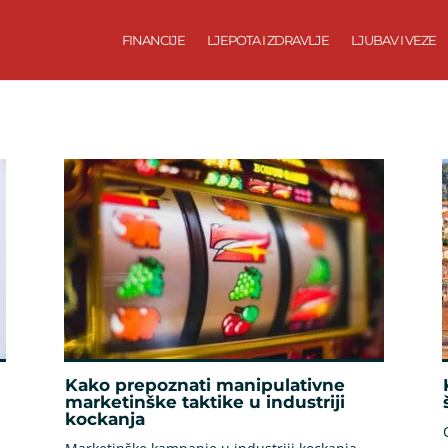
FINANCIJE
LJEPOTA I ZDRAVLJE
LJUBAV I VEZE
Kako prepoznati manipulativne
marketinške taktike u industriji
kockanja