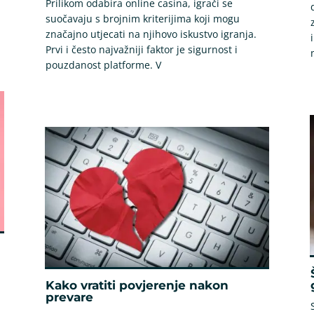
Prilikom odabira online casina, igrači se
suočavaju s brojnim kriterijima koji mogu
značajno utjecati na njihovo iskustvo igranja.
Prvi i često najvažniji faktor je sigurnost i
pouzdanost platforme. V
Kako vratiti povjerenje nakon
prevare