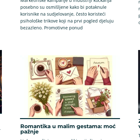
Marketinške kampanje u industriji kockanja
posebno su osmišljene kako bi potaknule
korisnike na sudjelovanje, često koristeći
psihološke trikove koji na prvi pogled djeluju
bezazleno. Promotivne ponud
Romantika u malim gestama: moć
r
pažnje