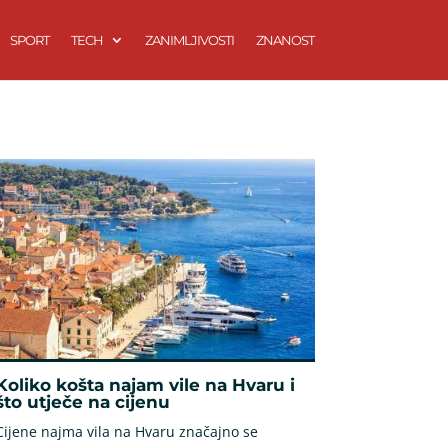
SPORT
TECH
ZANIMLJIVOSTI
ZNANOST
Koliko košta najam vile na Hvaru i
što utječe na cijenu
Cijene najma vila na Hvaru značajno se