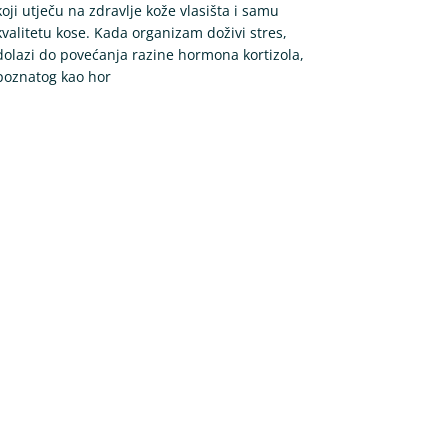
koji utječu na zdravlje kože vlasišta i samu
kvalitetu kose. Kada organizam doživi stres,
dolazi do povećanja razine hormona kortizola,
poznatog kao hor