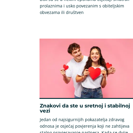
prolaznima i usko povezanim s obiteljskim
obvezama ili društven
Znakovi da ste u sretnoj i stabilnoj
vezi
Jedan od najsigurnijih pokazatelja zdravog
odnosa je osjećaj povjerenja koji ne zahtijeva
stalno provjeravanje partnera. Kada se dvije