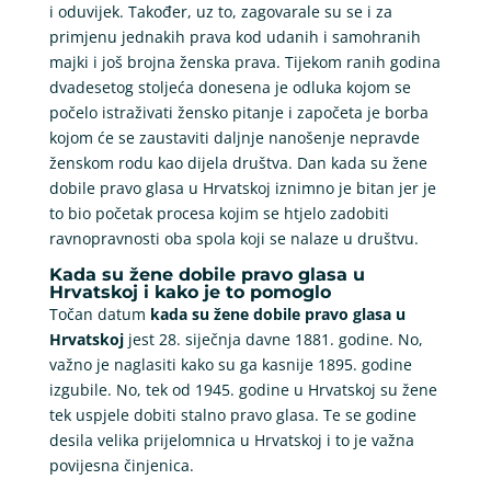
i oduvijek. Također, uz to, zagovarale su se i za
primjenu jednakih prava kod udanih i samohranih
majki i još brojna ženska prava. Tijekom ranih godina
dvadesetog stoljeća donesena je odluka kojom se
počelo istraživati žensko pitanje i započeta je borba
kojom će se zaustaviti daljnje nanošenje nepravde
ženskom rodu kao dijela društva. Dan kada su žene
dobile pravo glasa u Hrvatskoj iznimno je bitan jer je
to bio početak procesa kojim se htjelo zadobiti
ravnopravnosti oba spola koji se nalaze u društvu.
Kada su žene dobile pravo glasa u
Hrvatskoj i kako je to pomoglo
Točan datum
kada su žene dobile pravo glasa u
Hrvatskoj
jest 28. siječnja davne 1881. godine. No,
važno je naglasiti kako su ga kasnije 1895. godine
izgubile. No, tek od 1945. godine u Hrvatskoj su žene
tek uspjele dobiti stalno pravo glasa. Te se godine
desila velika prijelomnica u Hrvatskoj i to je važna
povijesna činjenica.