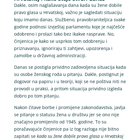
Dakle, osim naglašavanja dana kada su žene dobile
pravo glasa u Hrvatskoj, važno je sagledati situaciju
koju imamo danas. Službeno, pravobraniteljica svake
godine podnosi izvještaj parlamentu koje je najčešće
odobreno i prolazi tako bez ikakve rasprave. No,
činjenica je kako se usprkos tom odobrenju i
priznavanju, ignoriraju ti zahtjevi, upozorenja i
zamolbe u državnoj administraciji.
Danas se postigla prividno zadovoljena situacija kada
su osobe ženskog roda u pitanju. Dakle, postignut je
dogovor na papiru i u teoriji, koji se ne poštiva niti ne
provodi u praksi, a pritom situacija prividno izgleda
dobro po tom pitanju.
Nakon čitave borbe i promijene zakonodavstva, javlja
se pitanje o statusu žena u društvu jer se ono nije
značajno promijenilo od 1945. godine. To su
poražavajuće činjenice pa iz tog razloga nije bitno
zapitati se
kada su žene dobile pravo glasa u Hrvatskoj