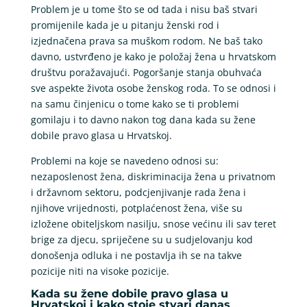
Problem je u tome što se od tada i nisu baš stvari
promijenile kada je u pitanju ženski rod i
izjednačena prava sa muškom rodom. Ne baš tako
davno, ustvrđeno je kako je položaj žena u hrvatskom
društvu poražavajući. Pogoršanje stanja obuhvaća
sve aspekte života osobe ženskog roda. To se odnosi i
na samu činjenicu o tome kako se ti problemi
gomilaju i to davno nakon tog dana kada su žene
dobile pravo glasa u Hrvatskoj.
Problemi na koje se navedeno odnosi su:
nezaposlenost žena, diskriminacija žena u privatnom
i državnom sektoru, podcjenjivanje rada žena i
njihove vrijednosti, potplaćenost žena, više su
izložene obiteljskom nasilju, snose većinu ili sav teret
brige za djecu, spriječene su u sudjelovanju kod
donošenja odluka i ne postavlja ih se na takve
pozicije niti na visoke pozicije.
Kada su žene dobile pravo glasa u
Hrvatskoj i kako stoje stvari danas