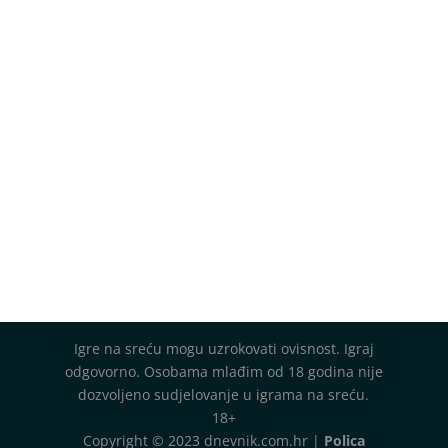
Igre na sreću mogu uzrokovati ovisnost. Igraj
odgovorno. Osobama mlađim od 18 godina nije
dozvoljeno sudjelovanje u igrama na sreću.
18+
Copyright © 2023 dnevnik.com.hr |
Polica