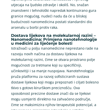
utjecaja na ljudsko zdravlje i okoliš. No, snažan
znanstveni i tehnološki napredak kontinuirano gura
granice mogućeg, nudeći nadu da će u bliskoj
budućnosti nanomedicina postati standardni dio
arsenalu u borbi protiv raka.
Dostava lijekova na molekularnoj razini –
Nanomedicina: Primjena nanotehnologije
u medicini za liječenje bolesti
Istraživači u polju nanomedicine neprestano rade na
razvoju novih načina za dostavu lijekova na
molekularnoj razini, čime se otvara prostrano polje
mogućnosti za tretmane koji su specifičniji,
učinkovitiji i sa manje nuspojava. Nanotehnologija
pruža platformu za razvoj sofisticiranih sustava
dostave lijekova koji mogu prepoznati i ciljati bolesno
tkivo s gotovo kirurškom preciznošću. Ova
sposobnost precizne dostave znači da se lijekovi
mogu usmjeriti direktno na zahvaćeno područje,
čime se maksimizira njihov terapeutski potencijal, a