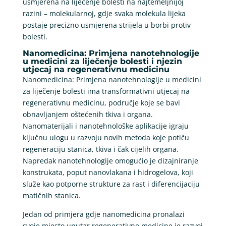
usmjerena na liječenje bolesti na najtemeljnijoj
razini – molekularnoj, gdje svaka molekula lijeka
postaje precizno usmjerena strijela u borbi protiv
bolesti.
Nanomedicina: Primjena nanotehnologije
u medicini za liječenje bolesti i njezin
utjecaj na regenerativnu medicinu
Nanomedicina: Primjena nanotehnologije u medicini
za liječenje bolesti ima transformativni utjecaj na
regenerativnu medicinu, područje koje se bavi
obnavljanjem oštećenih tkiva i organa.
Nanomaterijali i nanotehnološke aplikacije igraju
ključnu ulogu u razvoju novih metoda koje potiču
regeneraciju stanica, tkiva i čak cijelih organa.
Napredak nanotehnologije omogućio je dizajniranje
konstrukata, poput nanovlakana i hidrogelova, koji
služe kao potporne strukture za rast i diferencijaciju
matičnih stanica.
Jedan od primjera gdje nanomedicina pronalazi
svoje mjesto unutar regenerativne medicine je razvoj