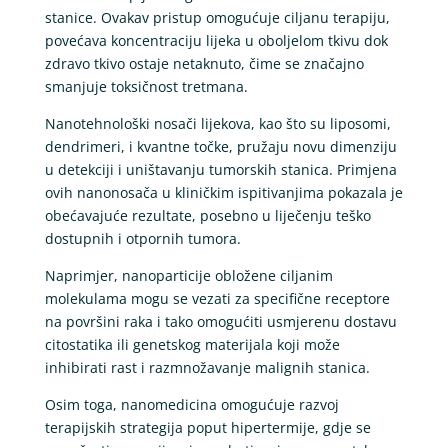
stanice. Ovakav pristup omogućuje ciljanu terapiju,
povećava koncentraciju lijeka u oboljelom tkivu dok
zdravo tkivo ostaje netaknuto, čime se značajno
smanjuje toksičnost tretmana.
Nanotehnološki nosači lijekova, kao što su liposomi,
dendrimeri, i kvantne točke, pružaju novu dimenziju
u detekciji i uništavanju tumorskih stanica. Primjena
ovih nanonosača u kliničkim ispitivanjima pokazala je
obećavajuće rezultate, posebno u liječenju teško
dostupnih i otpornih tumora.
Naprimjer, nanoparticije obložene ciljanim
molekulama mogu se vezati za specifične receptore
na površini raka i tako omogućiti usmjerenu dostavu
citostatika ili genetskog materijala koji može
inhibirati rast i razmnožavanje malignih stanica.
Osim toga, nanomedicina omogućuje razvoj
terapijskih strategija poput hipertermije, gdje se