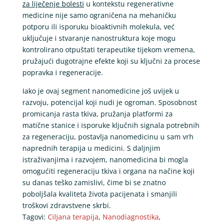
za liječenje bolesti
u kontekstu regenerativne
medicine nije samo ograničena na mehaničku
potporu ili isporuku bioaktivnih molekula, već
uključuje i stvaranje nanostruktura koje mogu
kontrolirano otpuštati terapeutike tijekom vremena,
pružajući dugotrajne efekte koji su ključni za procese
popravka i regeneracije.
Iako je ovaj segment nanomedicine još uvijek u
razvoju, potencijal koji nudi je ogroman. Sposobnost
promicanja rasta tkiva, pružanja platformi za
matične stanice i isporuke ključnih signala potrebnih
za regeneraciju, postavlja nanomedicinu u sam vrh
naprednih terapija u medicini. S daljnjim
istraživanjima i razvojem, nanomedicina bi mogla
omogućiti regeneraciju tkiva i organa na načine koji
su danas teško zamislivi, čime bi se znatno
poboljšala kvaliteta života pacijenata i smanjili
troškovi zdravstvene skrbi.
Tagovi:
Ciljana terapija
,
Nanodiagnostika
,