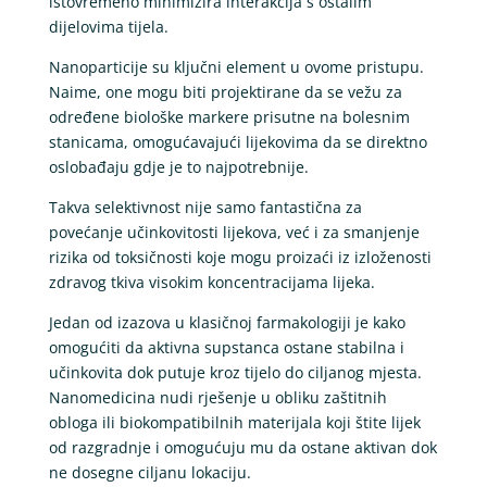
istovremeno minimizira interakcija s ostalim
dijelovima tijela.
Nanoparticije su ključni element u ovome pristupu.
Naime, one mogu biti projektirane da se vežu za
određene biološke markere prisutne na bolesnim
stanicama, omogućavajući lijekovima da se direktno
oslobađaju gdje je to najpotrebnije.
Takva selektivnost nije samo fantastična za
povećanje učinkovitosti lijekova, već i za smanjenje
rizika od toksičnosti koje mogu proizaći iz izloženosti
zdravog tkiva visokim koncentracijama lijeka.
Jedan od izazova u klasičnoj farmakologiji je kako
omogućiti da aktivna supstanca ostane stabilna i
učinkovita dok putuje kroz tijelo do ciljanog mjesta.
Nanomedicina nudi rješenje u obliku zaštitnih
obloga ili biokompatibilnih materijala koji štite lijek
od razgradnje i omogućuju mu da ostane aktivan dok
ne dosegne ciljanu lokaciju.