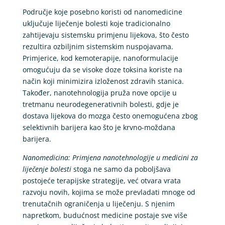
Područje koje posebno koristi od nanomedicine
uključuje liječenje bolesti koje tradicionalno
zahtijevaju sistemsku primjenu lijekova, što često
rezultira ozbiljnim sistemskim nuspojavama.
Primjerice, kod kemoterapije, nanoformulacije
omogućuju da se visoke doze toksina koriste na
način koji minimizira izloženost zdravih stanica.
Također, nanotehnologija pruža nove opcije u
tretmanu neurodegenerativnih bolesti, gdje je
dostava lijekova do mozga često onemogućena zbog
selektivnih barijera kao što je krvno-moždana
barijera.
Nanomedicina: Primjena nanotehnologije u medicini za
liječenje bolesti
stoga ne samo da poboljšava
postojeće terapijske strategije, već otvara vrata
razvoju novih, kojima se može prevladati mnoge od
trenutačnih ograničenja u liječenju. S njenim
napretkom, budućnost medicine postaje sve više