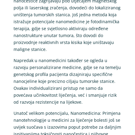
nanočestice zagrijavaju pod utjecajem magnetskog
polja ili laserskog zračenja, dovodeći do lokaliziranog
uništenja tumorskih stanica. Još jedna metoda koja
istražuje potencijale nanomedicine je fotodinamička
terapija, gdje se svjetlosno aktiviraju određene
nanostrukture unutar tumora, što dovodi do
proizvodnje reaktivnih vrsta kisika koje uništavaju
maligne stanice.
Napredak u nanomedicini također se ogleda u
razvoju personalizirane medicine, gdje se na temelju
genetskog profila pacijenta dizajniraju specifične
nanocjeline koje precizno ciljaju tumorske stanice.
Ovakav individualizirani pristup ne samo da
povećava učinkovitost liječenja, već i smanjuje rizik
od razvoja rezistencije na lijekove.
Unatoč velikom potencijalu, Nanomedicina: Primjena
nanotehnologije u medicini za liječenje bolesti još se
uvijek suočava s izazovima poput potrebe za daljnjim
ispitivanjima toksičnosti nanočestica i njihovog