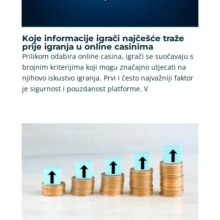
Koje informacije igrači najčešće traže
prije igranja u online casinima
Prilikom odabira online casina, igrači se suočavaju s
brojnim kriterijima koji mogu značajno utjecati na
njihovo iskustvo igranja. Prvi i često najvažniji faktor
je sigurnost i pouzdanost platforme. V