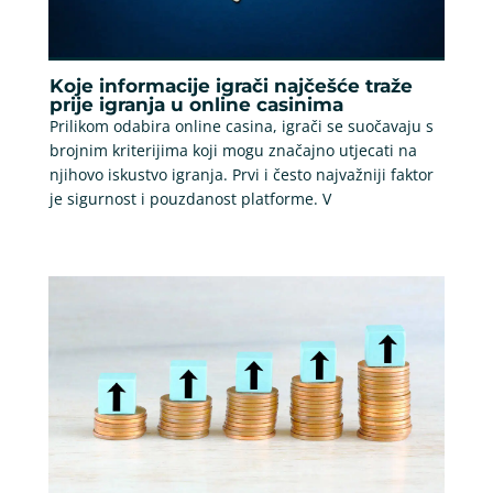
Koje informacije igrači najčešće traže
prije igranja u online casinima
Prilikom odabira online casina, igrači se suočavaju s
brojnim kriterijima koji mogu značajno utjecati na
njihovo iskustvo igranja. Prvi i često najvažniji faktor
je sigurnost i pouzdanost platforme. V