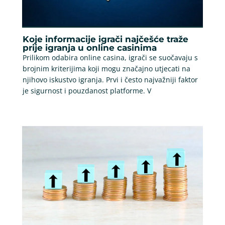
Koje informacije igrači najčešće traže
prije igranja u online casinima
Prilikom odabira online casina, igrači se suočavaju s
brojnim kriterijima koji mogu značajno utjecati na
njihovo iskustvo igranja. Prvi i često najvažniji faktor
je sigurnost i pouzdanost platforme. V