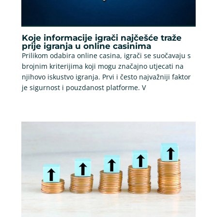
Koje informacije igrači najčešće traže
prije igranja u online casinima
Prilikom odabira online casina, igrači se suočavaju s
brojnim kriterijima koji mogu značajno utjecati na
njihovo iskustvo igranja. Prvi i često najvažniji faktor
je sigurnost i pouzdanost platforme. V