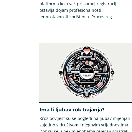
platforma koja već pri samoj registraciji
ostavlja dojam profesionalnosti i
jednostavnosti korištenja. Proces reg
Ima li ljubav rok trajanja?
Kroz povijest su se pogledi na ljubav mijenjali
zajedno s društvom i njegovim vrijednostima.
Dok su se u nekim epohama osjećaji smatrali