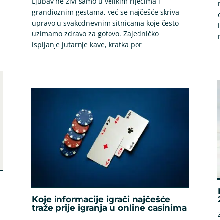
Ljubav ne živi samo u velikim riječima i
grandioznim gestama, već se najčešće skriva
upravo u svakodnevnim sitnicama koje često
uzimamo zdravo za gotovo. Zajedničko
ispijanje jutarnje kave, kratka por
Koje informacije igrači najčešće
traže prije igranja u online casinima