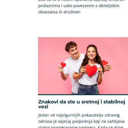
prolaznima i usko povezanim s obiteljskim
obvezama ili društven
Znakovi da ste u sretnoj i stabilnoj
vezi
Jedan od najsigurnijih pokazatelja zdravog
odnosa je osjećaj povjerenja koji ne zahtijeva
stalno provjeravanje partnera. Kada se dvije