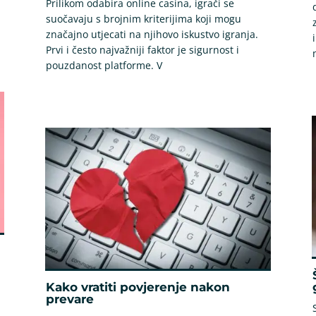
Prilikom odabira online casina, igrači se
suočavaju s brojnim kriterijima koji mogu
značajno utjecati na njihovo iskustvo igranja.
Prvi i često najvažniji faktor je sigurnost i
pouzdanost platforme. V
Kako vratiti povjerenje nakon
prevare