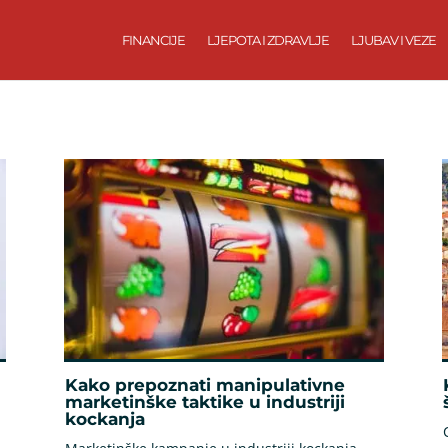
FINANCIJE
LJEPOTA I ZDRAVLJE
LJUBAV I VEZE
Kako prepoznati manipulativne
marketinške taktike u industriji
kockanja