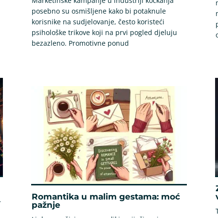
Marketinške kampanje u industriji kockanja
posebno su osmišljene kako bi potaknule
korisnike na sudjelovanje, često koristeći
psihološke trikove koji na prvi pogled djeluju
bezazleno. Promotivne ponud
Romantika u malim gestama: moć
r
pažnje