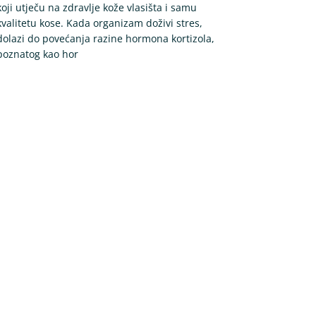
koji utječu na zdravlje kože vlasišta i samu
kvalitetu kose. Kada organizam doživi stres,
dolazi do povećanja razine hormona kortizola,
poznatog kao hor