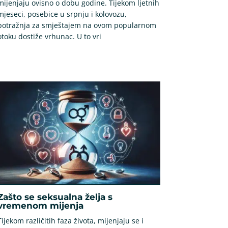
mijenjaju ovisno o dobu godine. Tijekom ljetnih
mjeseci, posebice u srpnju i kolovozu,
potražnja za smještajem na ovom popularnom
otoku dostiže vrhunac. U to vri
Zašto se seksualna želja s
vremenom mijenja
Tijekom različitih faza života, mijenjaju se i