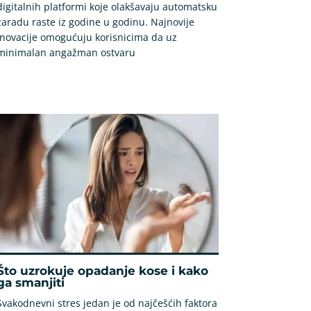
digitalnih platformi koje olakšavaju automatsku
zaradu raste iz godine u godinu. Najnovije
inovacije omogućuju korisnicima da uz
minimalan angažman ostvaru
Što uzrokuje opadanje kose i kako
ga smanjiti
Svakodnevni stres jedan je od najčešćih faktora