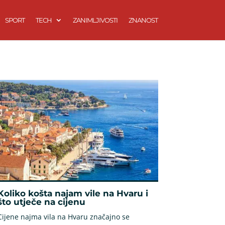
SPORT
TECH
ZANIMLJIVOSTI
ZNANOST
Koliko košta najam vile na Hvaru i
što utječe na cijenu
Cijene najma vila na Hvaru značajno se