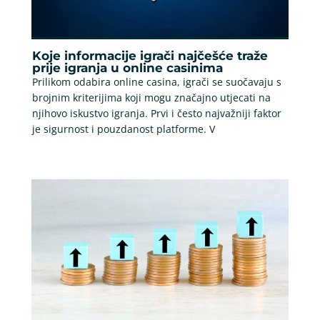
Koje informacije igrači najčešće traže
prije igranja u online casinima
Prilikom odabira online casina, igrači se suočavaju s
brojnim kriterijima koji mogu značajno utjecati na
njihovo iskustvo igranja. Prvi i često najvažniji faktor
je sigurnost i pouzdanost platforme. V