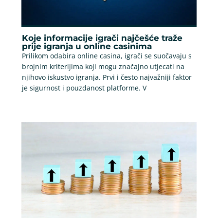
Koje informacije igrači najčešće traže
prije igranja u online casinima
Prilikom odabira online casina, igrači se suočavaju s
brojnim kriterijima koji mogu značajno utjecati na
njihovo iskustvo igranja. Prvi i često najvažniji faktor
je sigurnost i pouzdanost platforme. V