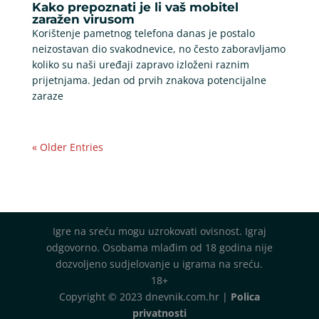
Kako prepoznati je li vaš mobitel
zaražen virusom
Korištenje pametnog telefona danas je postalo
neizostavan dio svakodnevice, no često zaboravljamo
koliko su naši uređaji zapravo izloženi raznim
prijetnjama. Jedan od prvih znakova potencijalne
zaraze
« Older Entries
Igre na sreću mogu uzrokovati ovisnost. Igraj
odgovorno. Osobama mlađim od 18 godina nije
dozvoljeno sudjelovanje u igrama na sreću.
18+
Copyright © 2023 dnevnik.com.hr |
Polica
privatnosti