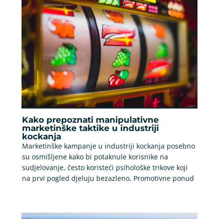
Kako prepoznati manipulativne
marketinške taktike u industriji
kockanja
Marketinške kampanje u industriji kockanja posebno
su osmišljene kako bi potaknule korisnike na
sudjelovanje, često koristeći psihološke trikove koji
na prvi pogled djeluju bezazleno. Promotivne ponud