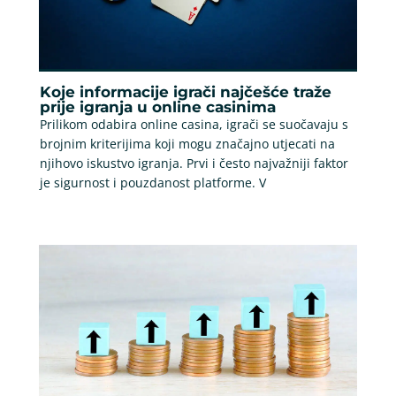
Koje informacije igrači najčešće traže
prije igranja u online casinima
Prilikom odabira online casina, igrači se suočavaju s
brojnim kriterijima koji mogu značajno utjecati na
njihovo iskustvo igranja. Prvi i često najvažniji faktor
je sigurnost i pouzdanost platforme. V