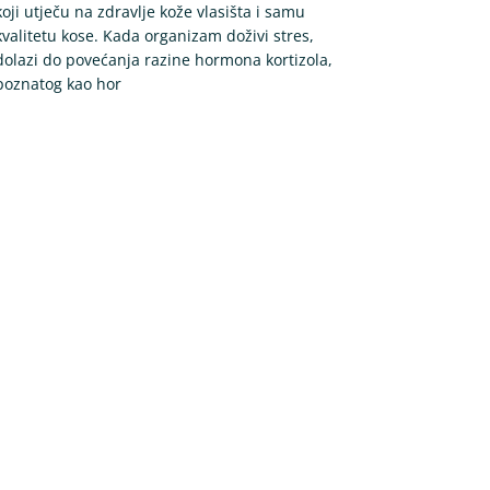
koji utječu na zdravlje kože vlasišta i samu
kvalitetu kose. Kada organizam doživi stres,
dolazi do povećanja razine hormona kortizola,
poznatog kao hor