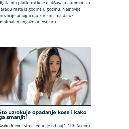
digitalnih platformi koje olakšavaju automatsku
zaradu raste iz godine u godinu. Najnovije
inovacije omogućuju korisnicima da uz
minimalan angažman ostvaru
Što uzrokuje opadanje kose i kako
ga smanjiti
Svakodnevni stres jedan je od najčešćih faktora