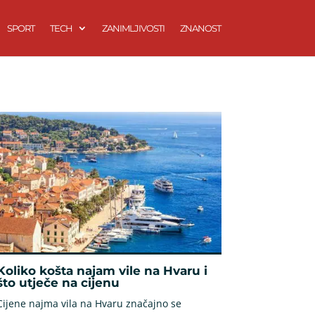
SPORT
TECH
ZANIMLJIVOSTI
ZNANOST
Koliko košta najam vile na Hvaru i
što utječe na cijenu
Cijene najma vila na Hvaru značajno se