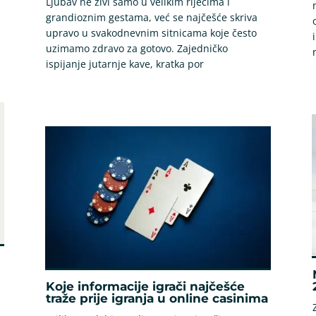
Ljubav ne živi samo u velikim riječima i
grandioznim gestama, već se najčešće skriva
upravo u svakodnevnim sitnicama koje često
uzimamo zdravo za gotovo. Zajedničko
ispijanje jutarnje kave, kratka por
Koje informacije igrači najčešće
traže prije igranja u online casinima