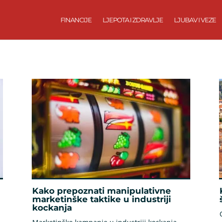
FINANCIJE
LJEPOTA I ZDRAVLJE
LJUBAV I VEZE
Kako prepoznati manipulativne
marketinške taktike u industriji
kockanja