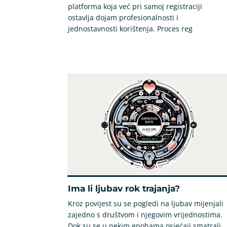
platforma koja već pri samoj registraciji
ostavlja dojam profesionalnosti i
jednostavnosti korištenja. Proces reg
Ima li ljubav rok trajanja?
Kroz povijest su se pogledi na ljubav mijenjali
zajedno s društvom i njegovim vrijednostima.
Dok su se u nekim epohama osjećaji smatrali