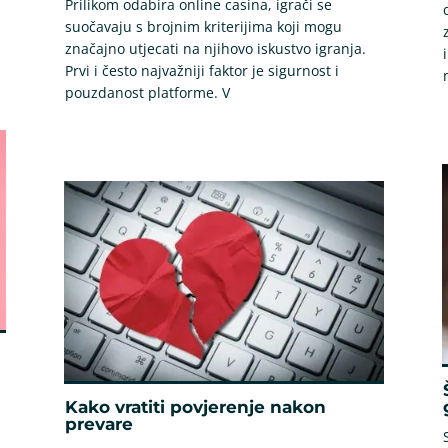
Prilikom odabira online casina, igrači se
suočavaju s brojnim kriterijima koji mogu
značajno utjecati na njihovo iskustvo igranja.
Prvi i često najvažniji faktor je sigurnost i
pouzdanost platforme. V
Kako vratiti povjerenje nakon
prevare