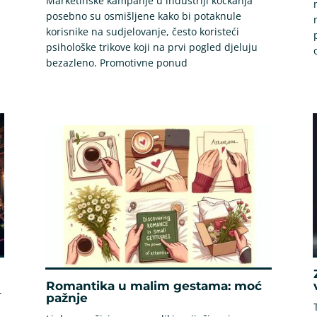
Marketinške kampanje u industriji kockanja
posebno su osmišljene kako bi potaknule
korisnike na sudjelovanje, često koristeći
psihološke trikove koji na prvi pogled djeluju
bezazleno. Promotivne ponud
Romantika u malim gestama: moć
r
pažnje