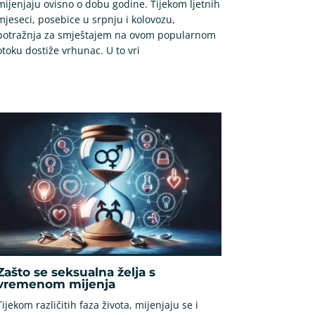
mijenjaju ovisno o dobu godine. Tijekom ljetnih
mjeseci, posebice u srpnju i kolovozu,
potražnja za smještajem na ovom popularnom
otoku dostiže vrhunac. U to vri
Zašto se seksualna želja s
vremenom mijenja
Tijekom različitih faza života, mijenjaju se i