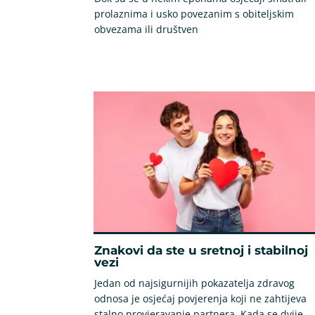
prolaznima i usko povezanim s obiteljskim
obvezama ili društven
Znakovi da ste u sretnoj i stabilnoj
vezi
Jedan od najsigurnijih pokazatelja zdravog
odnosa je osjećaj povjerenja koji ne zahtijeva
stalno provjeravanje partnera. Kada se dvije