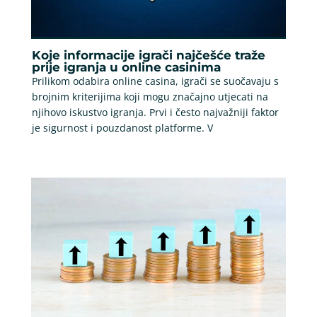
Koje informacije igrači najčešće traže
prije igranja u online casinima
Prilikom odabira online casina, igrači se suočavaju s
brojnim kriterijima koji mogu značajno utjecati na
njihovo iskustvo igranja. Prvi i često najvažniji faktor
je sigurnost i pouzdanost platforme. V