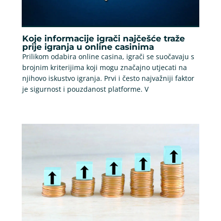
Koje informacije igrači najčešće traže
prije igranja u online casinima
Prilikom odabira online casina, igrači se suočavaju s
brojnim kriterijima koji mogu značajno utjecati na
njihovo iskustvo igranja. Prvi i često najvažniji faktor
je sigurnost i pouzdanost platforme. V