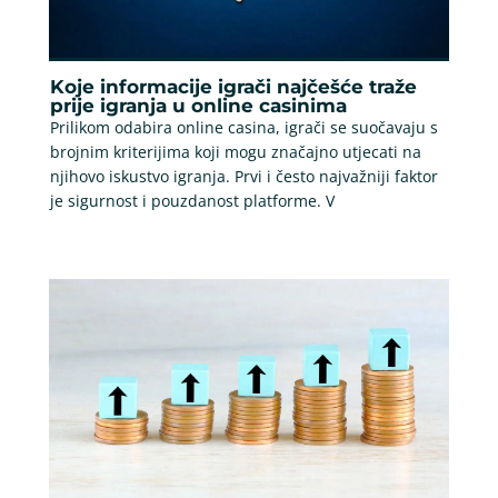
Koje informacije igrači najčešće traže
prije igranja u online casinima
Prilikom odabira online casina, igrači se suočavaju s
brojnim kriterijima koji mogu značajno utjecati na
njihovo iskustvo igranja. Prvi i često najvažniji faktor
je sigurnost i pouzdanost platforme. V