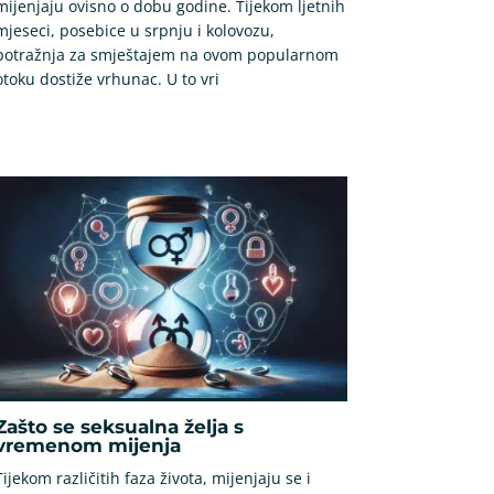
mijenjaju ovisno o dobu godine. Tijekom ljetnih
mjeseci, posebice u srpnju i kolovozu,
potražnja za smještajem na ovom popularnom
otoku dostiže vrhunac. U to vri
Zašto se seksualna želja s
vremenom mijenja
Tijekom različitih faza života, mijenjaju se i