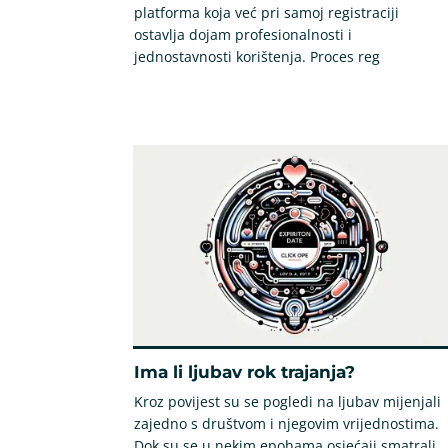
platforma koja već pri samoj registraciji
ostavlja dojam profesionalnosti i
jednostavnosti korištenja. Proces reg
Ima li ljubav rok trajanja?
Kroz povijest su se pogledi na ljubav mijenjali
zajedno s društvom i njegovim vrijednostima.
Dok su se u nekim epohama osjećaji smatrali