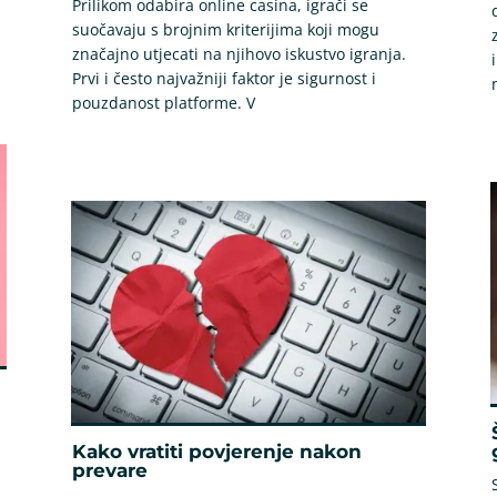
Prilikom odabira online casina, igrači se
suočavaju s brojnim kriterijima koji mogu
značajno utjecati na njihovo iskustvo igranja.
Prvi i često najvažniji faktor je sigurnost i
pouzdanost platforme. V
Kako vratiti povjerenje nakon
prevare