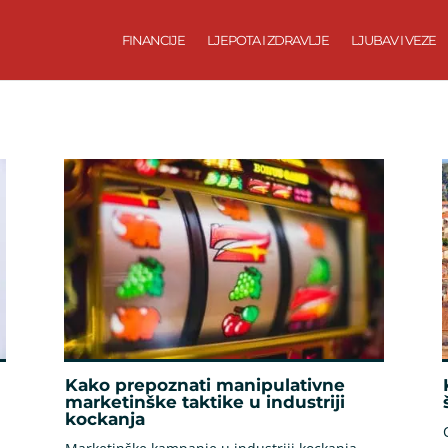
FINANCIJE
LJEPOTA I ZDRAVLJE
LJUBAV I VEZE
Kako prepoznati manipulativne
marketinške taktike u industriji
kockanja