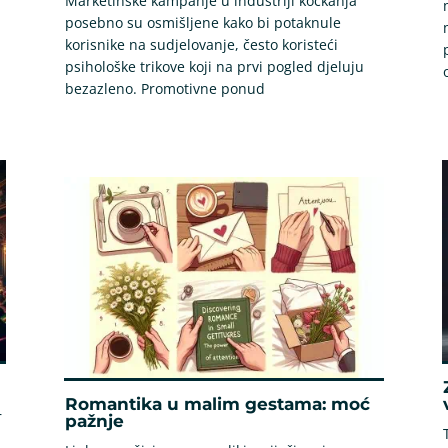
Marketinške kampanje u industriji kockanja
posebno su osmišljene kako bi potaknule
korisnike na sudjelovanje, često koristeći
psihološke trikove koji na prvi pogled djeluju
bezazleno. Promotivne ponud
Romantika u malim gestama: moć
r
pažnje