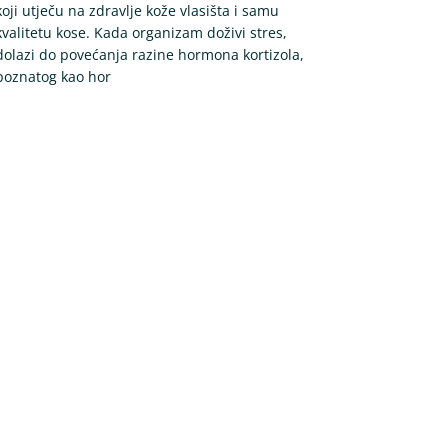
koji utječu na zdravlje kože vlasišta i samu
kvalitetu kose. Kada organizam doživi stres,
dolazi do povećanja razine hormona kortizola,
poznatog kao hor