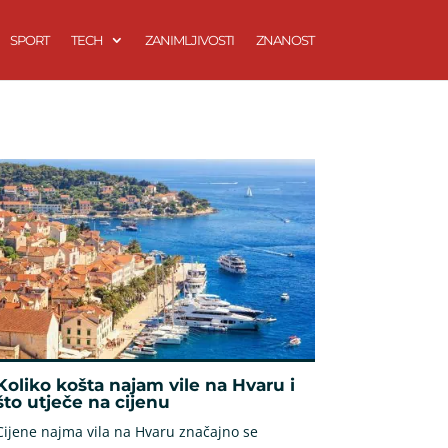
SPORT
TECH
ZANIMLJIVOSTI
ZNANOST
Koliko košta najam vile na Hvaru i
što utječe na cijenu
Cijene najma vila na Hvaru značajno se