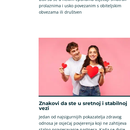
prolaznima i usko povezanim s obiteljskim
obvezama ili društven
Znakovi da ste u sretnoj i stabilnoj
vezi
Jedan od najsigurnijih pokazatelja zdravog
odnosa je osjećaj povjerenja koji ne zahtijeva
stalno provjeravanje partnera. Kada se dvije