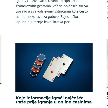
Ljubav ne živi samo u velikim riječima i
grandioznim gestama, već se najčešće skriva
upravo u svakodnevnim sitnicama koje često
uzimamo zdravo za gotovo. Zajedničko
ispijanje jutarnje kave, kratka por
Koje informacije igrači najčešće
traže prije igranja u online casinima