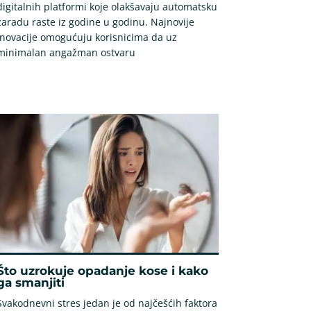
digitalnih platformi koje olakšavaju automatsku
zaradu raste iz godine u godinu. Najnovije
inovacije omogućuju korisnicima da uz
minimalan angažman ostvaru
Što uzrokuje opadanje kose i kako
ga smanjiti
Svakodnevni stres jedan je od najčešćih faktora