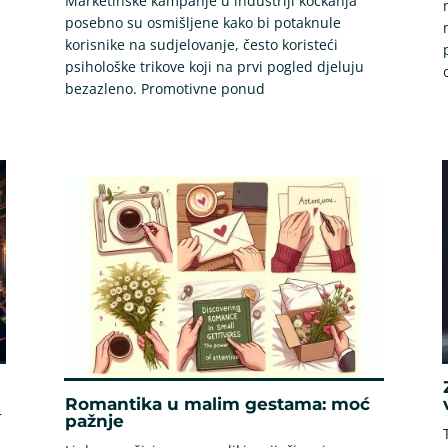
Marketinške kampanje u industriji kockanja
posebno su osmišljene kako bi potaknule
korisnike na sudjelovanje, često koristeći
psihološke trikove koji na prvi pogled djeluju
bezazleno. Promotivne ponud
Romantika u malim gestama: moć
r
pažnje