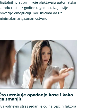
digitalnih platformi koje olakšavaju automatsku
zaradu raste iz godine u godinu. Najnovije
inovacije omogućuju korisnicima da uz
minimalan angažman ostvaru
Što uzrokuje opadanje kose i kako
ga smanjiti
Svakodnevni stres jedan je od najčešćih faktora