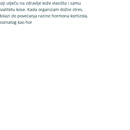
koji utječu na zdravlje kože vlasišta i samu
kvalitetu kose. Kada organizam doživi stres,
dolazi do povećanja razine hormona kortizola,
poznatog kao hor