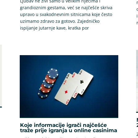
Ljubav ne živi samo u velikim riječima i
grandioznim gestama, već se najčešće skriva
upravo u svakodnevnim sitnicama koje često
uzimamo zdravo za gotovo. Zajedničko
ispijanje jutarnje kave, kratka por
Koje informacije igrači najčešće
traže prije igranja u online casinima