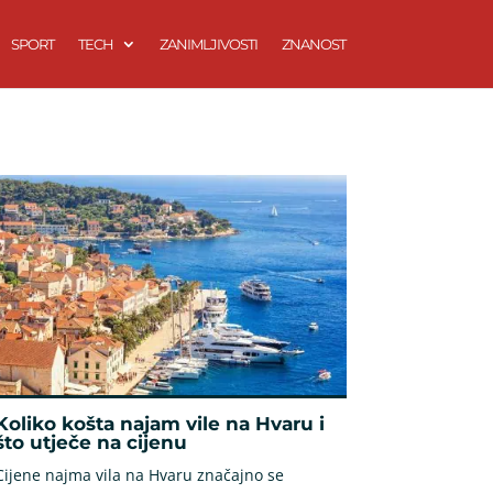
SPORT
TECH
ZANIMLJIVOSTI
ZNANOST
Koliko košta najam vile na Hvaru i
što utječe na cijenu
Cijene najma vila na Hvaru značajno se