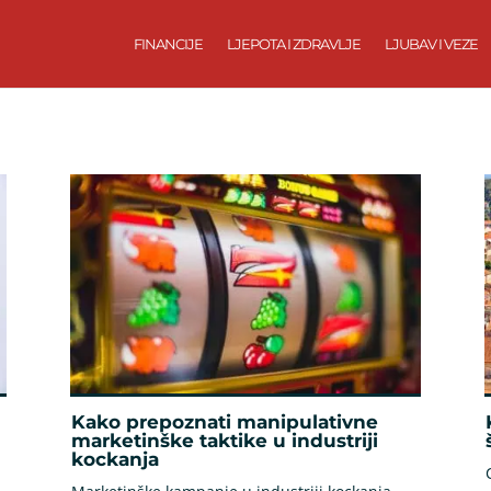
FINANCIJE
LJEPOTA I ZDRAVLJE
LJUBAV I VEZE
Kako prepoznati manipulativne
marketinške taktike u industriji
kockanja