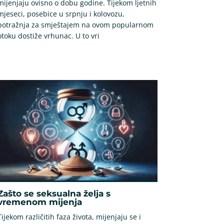
mijenjaju ovisno o dobu godine. Tijekom ljetnih
mjeseci, posebice u srpnju i kolovozu,
potražnja za smještajem na ovom popularnom
otoku dostiže vrhunac. U to vri
Zašto se seksualna želja s
vremenom mijenja
Tijekom različitih faza života, mijenjaju se i