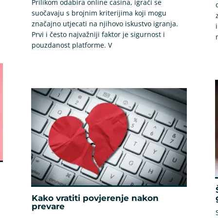
Prilikom odabira online casina, igrači se
suočavaju s brojnim kriterijima koji mogu
značajno utjecati na njihovo iskustvo igranja.
Prvi i često najvažniji faktor je sigurnost i
pouzdanost platforme. V
Kako vratiti povjerenje nakon
prevare