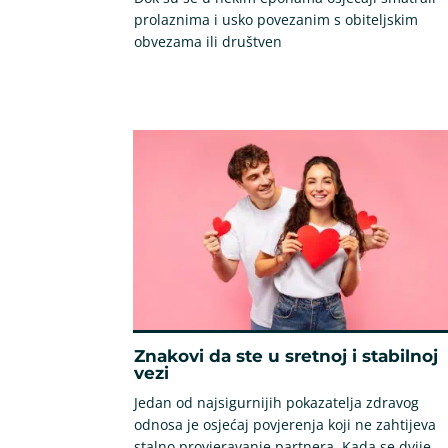
prolaznima i usko povezanim s obiteljskim
obvezama ili društven
Znakovi da ste u sretnoj i stabilnoj
vezi
Jedan od najsigurnijih pokazatelja zdravog
odnosa je osjećaj povjerenja koji ne zahtijeva
stalno provjeravanje partnera. Kada se dvije