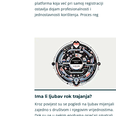
platforma koja već pri samoj registraciji
ostavlja dojam profesionalnosti i
jednostavnosti korištenja. Proces reg
Ima li ljubav rok trajanja?
Kroz povijest su se pogledi na ljubav mijenjali
zajedno s društvom i njegovim vrijednostima.
Dok su se u nekim epohama osjećaji smatrali