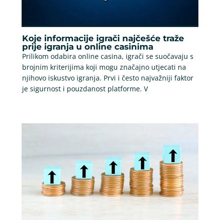
Koje informacije igrači najčešće traže
prije igranja u online casinima
Prilikom odabira online casina, igrači se suočavaju s
brojnim kriterijima koji mogu značajno utjecati na
njihovo iskustvo igranja. Prvi i često najvažniji faktor
je sigurnost i pouzdanost platforme. V