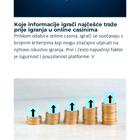
Koje informacije igrači najčešće traže
prije igranja u online casinima
Prilikom odabira online casina, igrači se suočavaju s
brojnim kriterijima koji mogu značajno utjecati na
njihovo iskustvo igranja. Prvi i često najvažniji faktor
je sigurnost i pouzdanost platforme. V