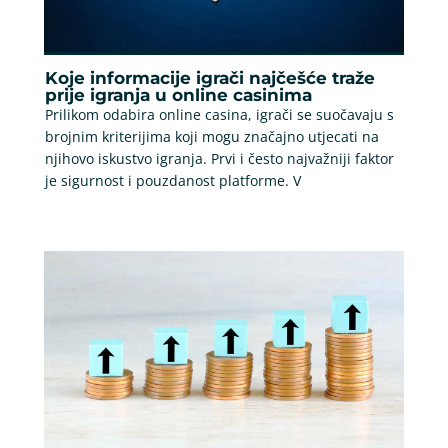
Koje informacije igrači najčešće traže
prije igranja u online casinima
Prilikom odabira online casina, igrači se suočavaju s
brojnim kriterijima koji mogu značajno utjecati na
njihovo iskustvo igranja. Prvi i često najvažniji faktor
je sigurnost i pouzdanost platforme. V