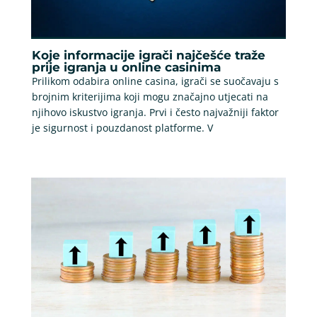
Koje informacije igrači najčešće traže
prije igranja u online casinima
Prilikom odabira online casina, igrači se suočavaju s
brojnim kriterijima koji mogu značajno utjecati na
njihovo iskustvo igranja. Prvi i često najvažniji faktor
je sigurnost i pouzdanost platforme. V