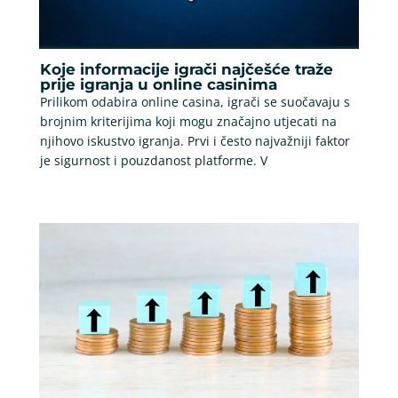
Koje informacije igrači najčešće traže
prije igranja u online casinima
Prilikom odabira online casina, igrači se suočavaju s
brojnim kriterijima koji mogu značajno utjecati na
njihovo iskustvo igranja. Prvi i često najvažniji faktor
je sigurnost i pouzdanost platforme. V