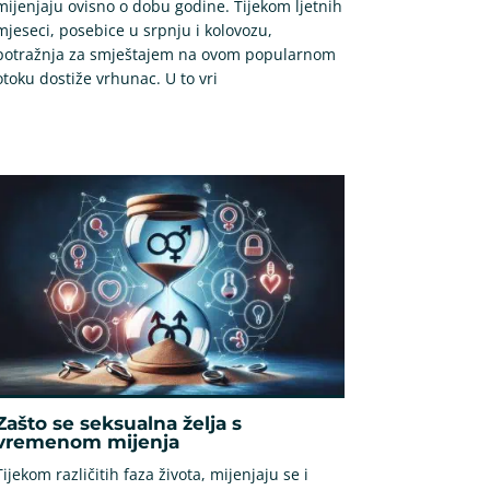
mijenjaju ovisno o dobu godine. Tijekom ljetnih
mjeseci, posebice u srpnju i kolovozu,
potražnja za smještajem na ovom popularnom
otoku dostiže vrhunac. U to vri
Zašto se seksualna želja s
vremenom mijenja
Tijekom različitih faza života, mijenjaju se i