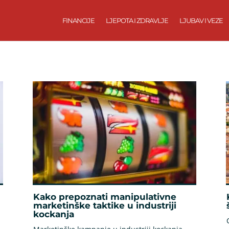
FINANCIJE
LJEPOTA I ZDRAVLJE
LJUBAV I VEZE
Kako prepoznati manipulativne
marketinške taktike u industriji
kockanja