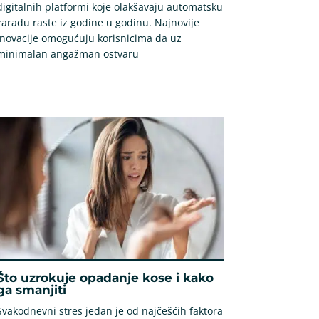
digitalnih platformi koje olakšavaju automatsku
zaradu raste iz godine u godinu. Najnovije
inovacije omogućuju korisnicima da uz
minimalan angažman ostvaru
Što uzrokuje opadanje kose i kako
ga smanjiti
Svakodnevni stres jedan je od najčešćih faktora