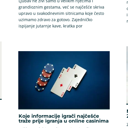
Ljubav ne živi samo u velikim riječima i
grandioznim gestama, već se najčešće skriva
upravo u svakodnevnim sitnicama koje često
uzimamo zdravo za gotovo. Zajedničko
ispijanje jutarnje kave, kratka por
Koje informacije igrači najčešće
traže prije igranja u online casinima