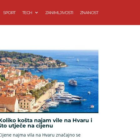
SPORT
TECH
ZANIMLJIVOSTI
ZNANOST
Koliko košta najam vile na Hvaru i
što utječe na cijenu
Cijene najma vila na Hvaru značajno se