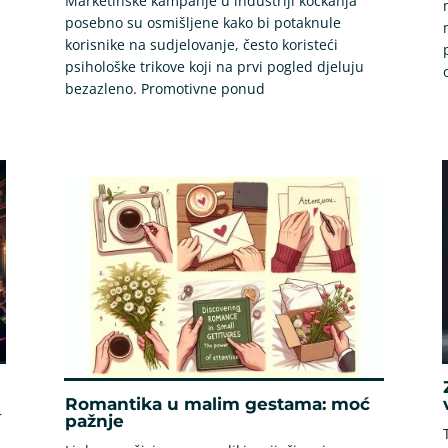
Marketinške kampanje u industriji kockanja
posebno su osmišljene kako bi potaknule
korisnike na sudjelovanje, često koristeći
psihološke trikove koji na prvi pogled djeluju
bezazleno. Promotivne ponud
Romantika u malim gestama: moć
r
pažnje