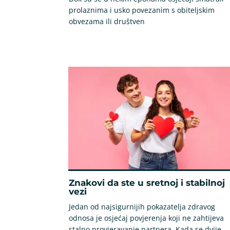
prolaznima i usko povezanim s obiteljskim
obvezama ili društven
Znakovi da ste u sretnoj i stabilnoj
vezi
Jedan od najsigurnijih pokazatelja zdravog
odnosa je osjećaj povjerenja koji ne zahtijeva
stalno provjeravanje partnera. Kada se dvije