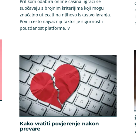
Prilikom odabira online casina, igrači se
suočavaju s brojnim kriterijima koji mogu
značajno utjecati na njihovo iskustvo igranja.
Prvi i često najvažniji faktor je sigurnost i
pouzdanost platforme. V
Kako vratiti povjerenje nakon
prevare