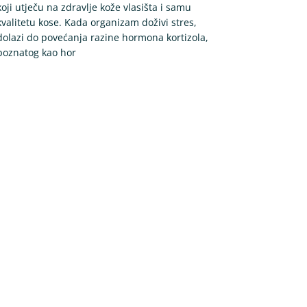
koji utječu na zdravlje kože vlasišta i samu
kvalitetu kose. Kada organizam doživi stres,
dolazi do povećanja razine hormona kortizola,
poznatog kao hor