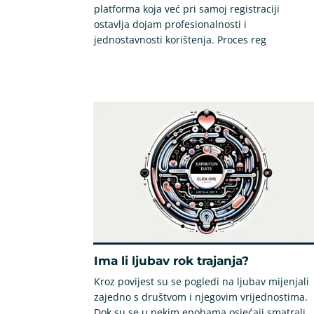
platforma koja već pri samoj registraciji
ostavlja dojam profesionalnosti i
jednostavnosti korištenja. Proces reg
Ima li ljubav rok trajanja?
Kroz povijest su se pogledi na ljubav mijenjali
zajedno s društvom i njegovim vrijednostima.
Dok su se u nekim epohama osjećaji smatrali