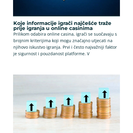
Koje informacije igrači najčešće traže
prije igranja u online casinima
Prilikom odabira online casina, igrači se suočavaju s
brojnim kriterijima koji mogu značajno utjecati na
njihovo iskustvo igranja. Prvi i često najvažniji faktor
je sigurnost i pouzdanost platforme. V