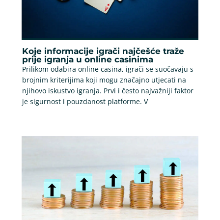
Koje informacije igrači najčešće traže
prije igranja u online casinima
Prilikom odabira online casina, igrači se suočavaju s
brojnim kriterijima koji mogu značajno utjecati na
njihovo iskustvo igranja. Prvi i često najvažniji faktor
je sigurnost i pouzdanost platforme. V