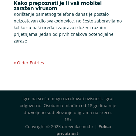
Kako prepoznati je li vaš mobitel
zaražen virusom
Korištenje pametnog telefona danas je postalo
neizostavan dio svakodnevice, no često zaboravljamo
koliko su naši uređaji zapravo izloženi raznim
prijetnjama. Jedan od prvih znakova potencijalne
zaraze
« Older Entries
Igre na sreću mogu uzrokovati ovisnost. Igraj
odgovorno. Osobama mlađim od 18 godina nije
dozvoljeno sudjelovanje u igrama na sreću.
18+
Copyright © 2023 dnevnik.com.hr |
Polica
privatnosti