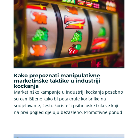
Kako prepoznati manipulativne
marketinške taktike u industriji
kockanja
Marketinške kampanje u industriji kockanja posebno
su osmišljene kako bi potaknule korisnike na
sudjelovanje, često koristeći psihološke trikove koji
na prvi pogled djeluju bezazleno. Promotivne ponud