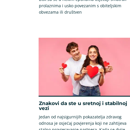
prolaznima i usko povezanim s obiteljskim
obvezama ili društven
Znakovi da ste u sretnoj i stabilnoj
vezi
Jedan od najsigurnijih pokazatelja zdravog
odnosa je osjećaj povjerenja koji ne zahtijeva
stalno provjeravanje partnera. Kada se dvije