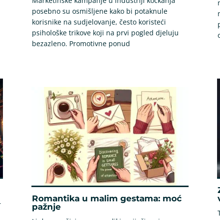
Marketinške kampanje u industriji kockanja
posebno su osmišljene kako bi potaknule
korisnike na sudjelovanje, često koristeći
psihološke trikove koji na prvi pogled djeluju
bezazleno. Promotivne ponud
Romantika u malim gestama: moć
r
pažnje