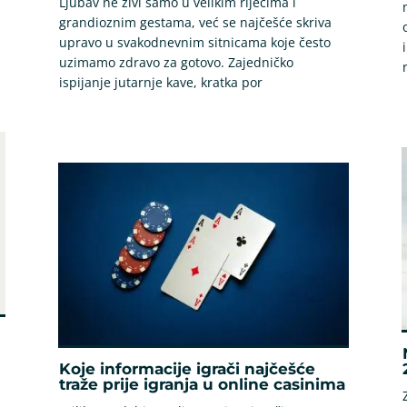
Ljubav ne živi samo u velikim riječima i
grandioznim gestama, već se najčešće skriva
upravo u svakodnevnim sitnicama koje često
uzimamo zdravo za gotovo. Zajedničko
ispijanje jutarnje kave, kratka por
Koje informacije igrači najčešće
traže prije igranja u online casinima