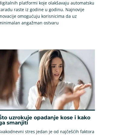
digitalnih platformi koje olakšavaju automatsku
zaradu raste iz godine u godinu. Najnovije
inovacije omogućuju korisnicima da uz
minimalan angažman ostvaru
Što uzrokuje opadanje kose i kako
ga smanjiti
Svakodnevni stres jedan je od najčešćih faktora