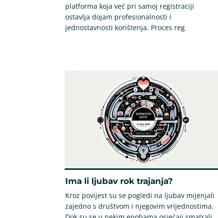
platforma koja već pri samoj registraciji
ostavlja dojam profesionalnosti i
jednostavnosti korištenja. Proces reg
Ima li ljubav rok trajanja?
Kroz povijest su se pogledi na ljubav mijenjali
zajedno s društvom i njegovim vrijednostima.
Dok su se u nekim epohama osjećaji smatrali