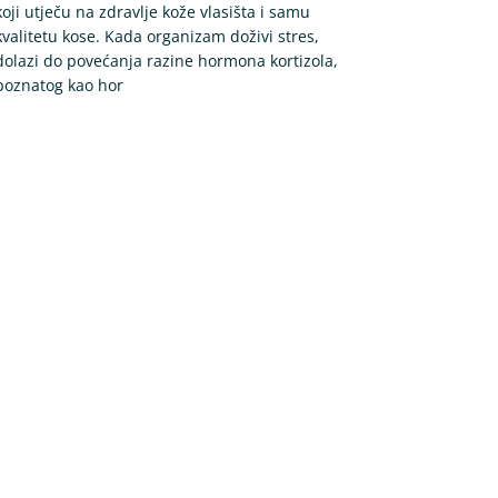
koji utječu na zdravlje kože vlasišta i samu
kvalitetu kose. Kada organizam doživi stres,
dolazi do povećanja razine hormona kortizola,
poznatog kao hor