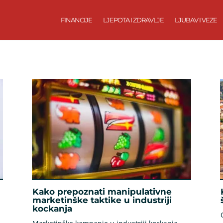
FINANCIJE
LJEPOTA I ZDRAVLJE
LJUBAV I VEZE
Kako prepoznati manipulativne
marketinške taktike u industriji
kockanja