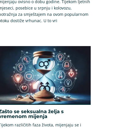
mijenjaju ovisno o dobu godine. Tijekom ljetnih
mjeseci, posebice u srpnju i kolovozu,
potražnja za smještajem na ovom popularnom
otoku dostiže vrhunac. U to vri
Zašto se seksualna želja s
vremenom mijenja
Tijekom različitih faza života, mijenjaju se i