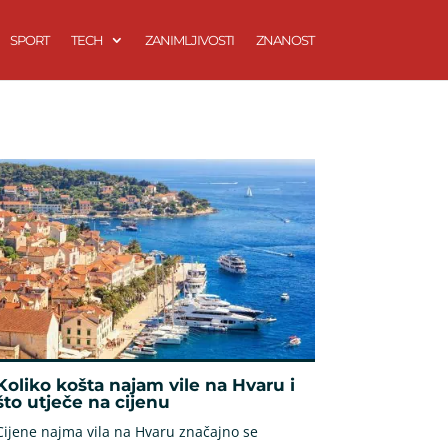
SPORT
TECH
ZANIMLJIVOSTI
ZNANOST
Koliko košta najam vile na Hvaru i
što utječe na cijenu
Cijene najma vila na Hvaru značajno se