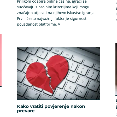
Prilikom odabira online casina, igrači se
suočavaju s brojnim kriterijima koji mogu
značajno utjecati na njihovo iskustvo igranja.
Prvi i često najvažniji faktor je sigurnost i
pouzdanost platforme. V
Kako vratiti povjerenje nakon
prevare