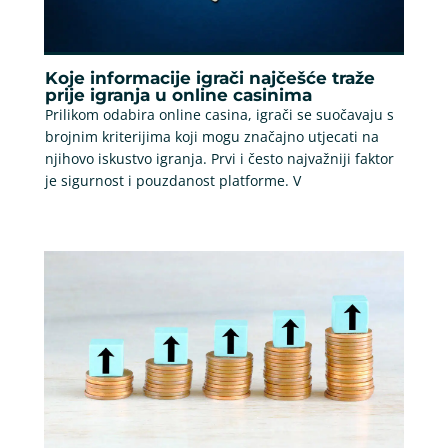
Koje informacije igrači najčešće traže
prije igranja u online casinima
Prilikom odabira online casina, igrači se suočavaju s
brojnim kriterijima koji mogu značajno utjecati na
njihovo iskustvo igranja. Prvi i često najvažniji faktor
je sigurnost i pouzdanost platforme. V