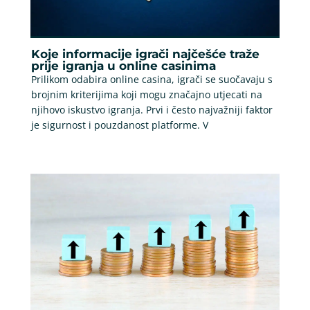
Koje informacije igrači najčešće traže
prije igranja u online casinima
Prilikom odabira online casina, igrači se suočavaju s
brojnim kriterijima koji mogu značajno utjecati na
njihovo iskustvo igranja. Prvi i često najvažniji faktor
je sigurnost i pouzdanost platforme. V