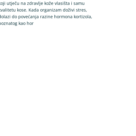
koji utječu na zdravlje kože vlasišta i samu
kvalitetu kose. Kada organizam doživi stres,
dolazi do povećanja razine hormona kortizola,
poznatog kao hor