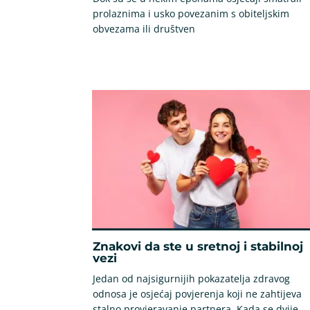
prolaznima i usko povezanim s obiteljskim
obvezama ili društven
Znakovi da ste u sretnoj i stabilnoj
vezi
Jedan od najsigurnijih pokazatelja zdravog
odnosa je osjećaj povjerenja koji ne zahtijeva
stalno provjeravanje partnera. Kada se dvije