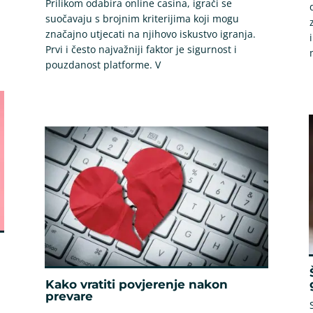
Prilikom odabira online casina, igrači se
suočavaju s brojnim kriterijima koji mogu
značajno utjecati na njihovo iskustvo igranja.
Prvi i često najvažniji faktor je sigurnost i
pouzdanost platforme. V
Kako vratiti povjerenje nakon
prevare