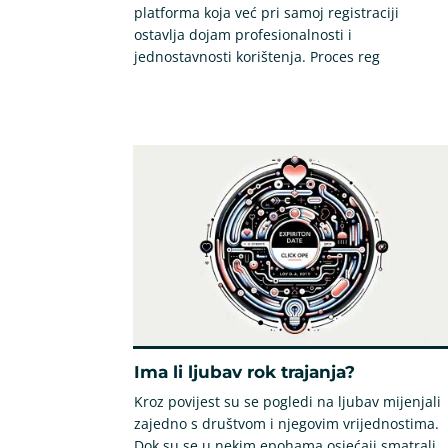
platforma koja već pri samoj registraciji
ostavlja dojam profesionalnosti i
jednostavnosti korištenja. Proces reg
Ima li ljubav rok trajanja?
Kroz povijest su se pogledi na ljubav mijenjali
zajedno s društvom i njegovim vrijednostima.
Dok su se u nekim epohama osjećaji smatrali