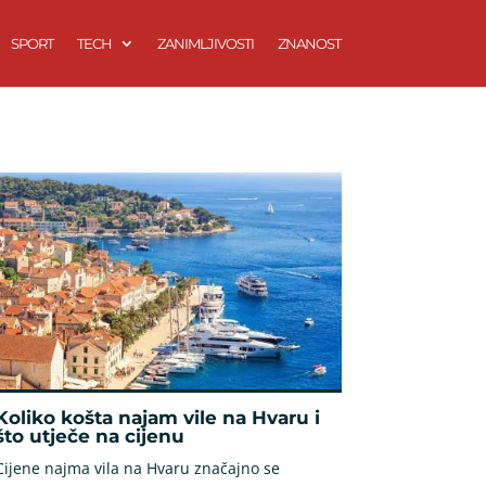
SPORT
TECH
ZANIMLJIVOSTI
ZNANOST
Koliko košta najam vile na Hvaru i
što utječe na cijenu
Cijene najma vila na Hvaru značajno se