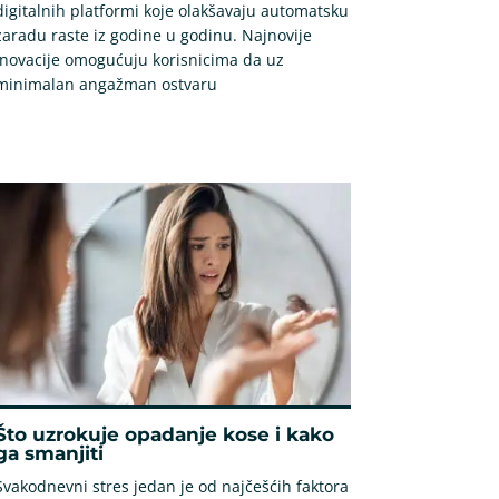
digitalnih platformi koje olakšavaju automatsku
zaradu raste iz godine u godinu. Najnovije
inovacije omogućuju korisnicima da uz
minimalan angažman ostvaru
Što uzrokuje opadanje kose i kako
ga smanjiti
Svakodnevni stres jedan je od najčešćih faktora