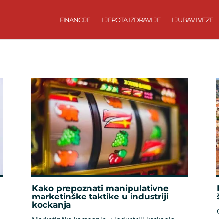
FINANCIJE
LJEPOTA I ZDRAVLJE
LJUBAV I VEZE
Kako prepoznati manipulativne
marketinške taktike u industriji
kockanja