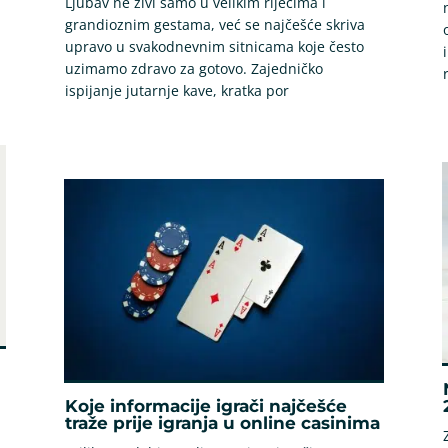
Ljubav ne živi samo u velikim riječima i
grandioznim gestama, već se najčešće skriva
upravo u svakodnevnim sitnicama koje često
uzimamo zdravo za gotovo. Zajedničko
ispijanje jutarnje kave, kratka por
Koje informacije igrači najčešće
traže prije igranja u online casinima