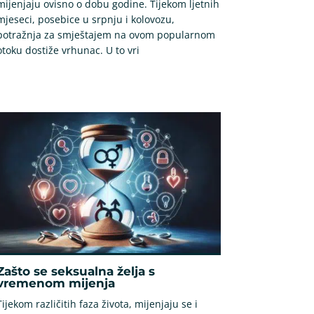
mijenjaju ovisno o dobu godine. Tijekom ljetnih
mjeseci, posebice u srpnju i kolovozu,
potražnja za smještajem na ovom popularnom
otoku dostiže vrhunac. U to vri
Zašto se seksualna želja s
vremenom mijenja
Tijekom različitih faza života, mijenjaju se i