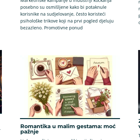
Marketinške kampanje u industriji kockanja
posebno su osmišljene kako bi potaknule
korisnike na sudjelovanje, često koristeći
psihološke trikove koji na prvi pogled djeluju
bezazleno. Promotivne ponud
Romantika u malim gestama: moć
r
pažnje