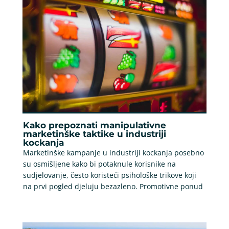
Kako prepoznati manipulativne
marketinške taktike u industriji
kockanja
Marketinške kampanje u industriji kockanja posebno
su osmišljene kako bi potaknule korisnike na
sudjelovanje, često koristeći psihološke trikove koji
na prvi pogled djeluju bezazleno. Promotivne ponud