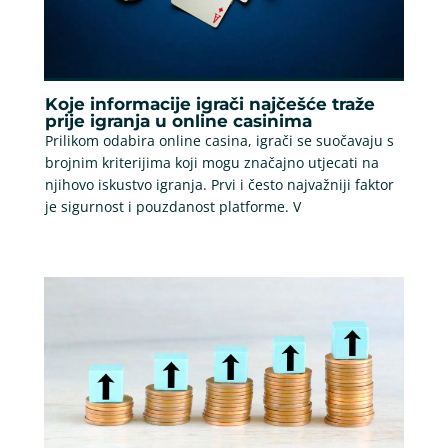
Koje informacije igrači najčešće traže
prije igranja u online casinima
Prilikom odabira online casina, igrači se suočavaju s
brojnim kriterijima koji mogu značajno utjecati na
njihovo iskustvo igranja. Prvi i često najvažniji faktor
je sigurnost i pouzdanost platforme. V