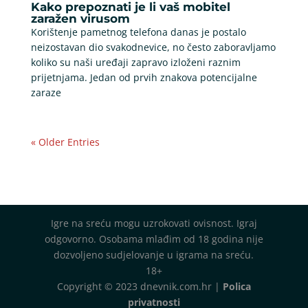
Kako prepoznati je li vaš mobitel
zaražen virusom
Korištenje pametnog telefona danas je postalo
neizostavan dio svakodnevice, no često zaboravljamo
koliko su naši uređaji zapravo izloženi raznim
prijetnjama. Jedan od prvih znakova potencijalne
zaraze
« Older Entries
Igre na sreću mogu uzrokovati ovisnost. Igraj
odgovorno. Osobama mlađim od 18 godina nije
dozvoljeno sudjelovanje u igrama na sreću.
18+
Copyright © 2023 dnevnik.com.hr |
Polica
privatnosti