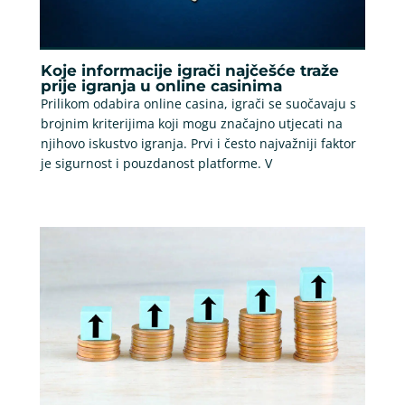
Koje informacije igrači najčešće traže
prije igranja u online casinima
Prilikom odabira online casina, igrači se suočavaju s
brojnim kriterijima koji mogu značajno utjecati na
njihovo iskustvo igranja. Prvi i često najvažniji faktor
je sigurnost i pouzdanost platforme. V