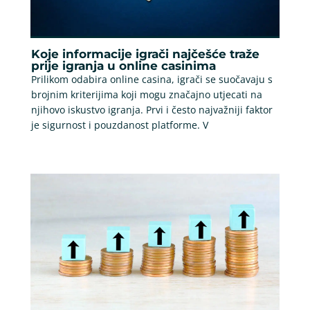
Koje informacije igrači najčešće traže
prije igranja u online casinima
Prilikom odabira online casina, igrači se suočavaju s
brojnim kriterijima koji mogu značajno utjecati na
njihovo iskustvo igranja. Prvi i često najvažniji faktor
je sigurnost i pouzdanost platforme. V