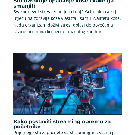
Što uzrokuje opadanje kose i kako ga
smanjiti
Svakodnevni stres jedan je od najčešćih faktora koji
utječu na zdravlje kože vlasišta i samu kvalitetu kose.
Kada organizam doživi stres, dolazi do povećanja
razine hormona kortizola, poznatog kao hor
Kako postaviti streaming opremu za
početnike
Prije nego što započnete sa streamingom, važno je