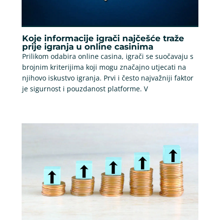
Koje informacije igrači najčešće traže
prije igranja u online casinima
Prilikom odabira online casina, igrači se suočavaju s
brojnim kriterijima koji mogu značajno utjecati na
njihovo iskustvo igranja. Prvi i često najvažniji faktor
je sigurnost i pouzdanost platforme. V