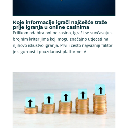
Koje informacije igrači najčešće traže
prije igranja u online casinima
Prilikom odabira online casina, igrači se suočavaju s
brojnim kriterijima koji mogu značajno utjecati na
njihovo iskustvo igranja. Prvi i često najvažniji faktor
je sigurnost i pouzdanost platforme. V