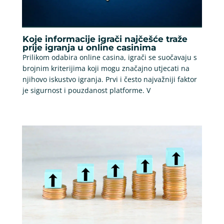
Koje informacije igrači najčešće traže
prije igranja u online casinima
Prilikom odabira online casina, igrači se suočavaju s
brojnim kriterijima koji mogu značajno utjecati na
njihovo iskustvo igranja. Prvi i često najvažniji faktor
je sigurnost i pouzdanost platforme. V