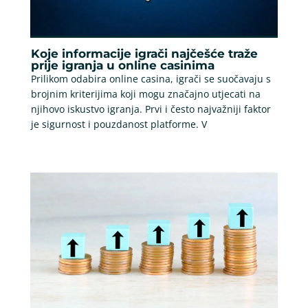
Koje informacije igrači najčešće traže
prije igranja u online casinima
Prilikom odabira online casina, igrači se suočavaju s
brojnim kriterijima koji mogu značajno utjecati na
njihovo iskustvo igranja. Prvi i često najvažniji faktor
je sigurnost i pouzdanost platforme. V